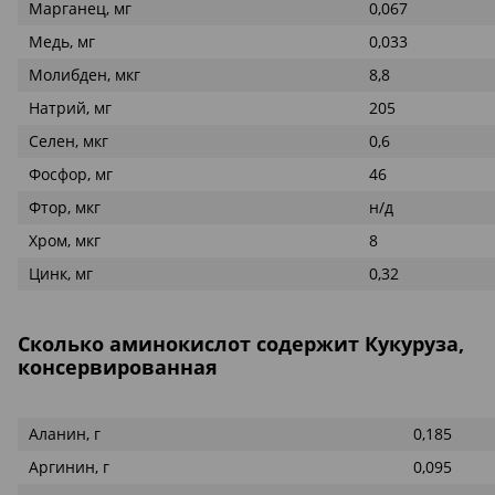
Марганец, мг
0,067
Медь, мг
0,033
Молибден, мкг
8,8
Натрий, мг
205
Селен, мкг
0,6
Фосфор, мг
46
Фтор, мкг
н/д
Хром, мкг
8
Цинк, мг
0,32
Сколько аминокислот содержит Кукуруза,
консервированная
Аланин, г
0,185
Аргинин, г
0,095