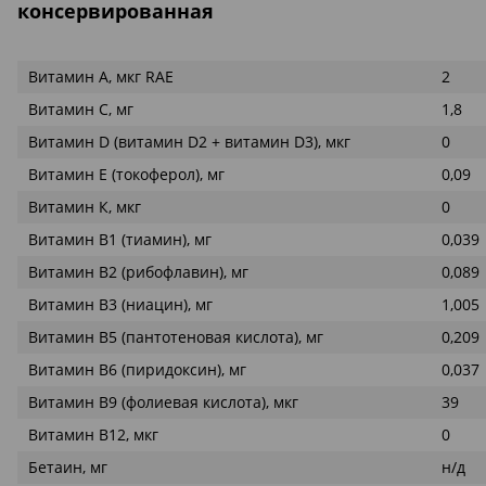
консервированная
Витамин А, мкг RAE
2
Витамин С, мг
1,8
Витамин D (витамин D2 + витамин D3), мкг
0
Витамин Е (токоферол), мг
0,09
Витамин К, мкг
0
Витамин В1 (тиамин), мг
0,039
Витамин В2 (рибофлавин), мг
0,089
Витамин В3 (ниацин), мг
1,005
Витамин В5 (пантотеновая кислота), мг
0,209
Витамин В6 (пиридоксин), мг
0,037
Витамин В9 (фолиевая кислота), мкг
39
Витамин В12, мкг
0
Бетаин, мг
н/д