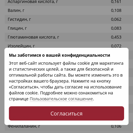
Аспаргиновая кислота, г
0,161
Валин, г
0,108
Гистидин, г
0,062
Глицин, г
0,083
Глютаминовая кислота, г
0,453
Изолейцин, г
0,072
Лейцин, г
0,285
Мы заботимся о вашей конфиденциальности
Этот веб-сайт использует файлы cookie для маркетинга
Лизин, г
0,215
и статистических целей, а также для безопасной и
Метионин, г
0,053
оптимальной работы сайта. Вы можете изменить это в
настройках вашего браузера. Нажмите на кнопку
Пролин, г
0,287
«Согласиться», чтобы дать согласие на использование
Серин, г
0,127
файлов cookie. Подробнее можно ознакомиться на
странице
Пользовательское соглашение
.
Тирозин, г
0,088
Треонин, г
0,069
Согласиться
Триптофан, г
0,021
Фенилаланин, г
0,106