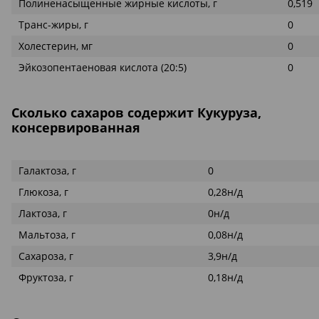
Полиненасыщенные жирные кислоты, г
0,519
Транс-жиры, г
0
Холестерин, мг
0
Эйкозопентаеновая кислота (20:5)
0
Сколько сахаров содержит Кукуруза,
консервированная
Галактоза, г
0
Глюкоза, г
0,28н/д
Лактоза, г
0н/д
Мальтоза, г
0,08н/д
Сахароза, г
3,9н/д
Фруктоза, г
0,18н/д