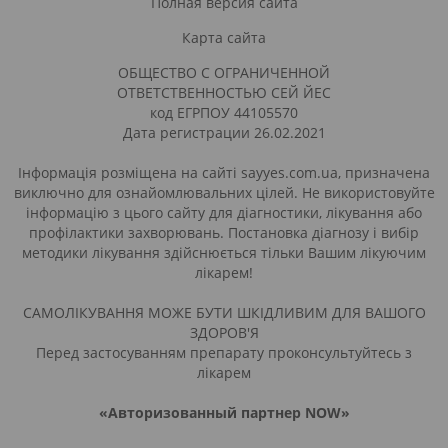
Полная версия сайта
Карта сайта
ОБЩЕСТВО С ОГРАНИЧЕННОЙ
ОТВЕТСТВЕННОСТЬЮ СЕЙ ЙЕС
код ЕГРПОУ 44105570
Дата регистрации 26.02.2021
Інформація розміщена на сайті sayyes.com.ua, призначена
виключно для ознайомлювальних цілей. Не використовуйте
інформацію з цього сайту для діагностики, лікування або
профілактики захворювань. Постановка діагнозу і вибір
методики лікування здійснюється тільки Вашим лікуючим
лікарем!
САМОЛІКУВАННЯ МОЖЕ БУТИ ШКІДЛИВИМ ДЛЯ ВАШОГО
ЗДОРОВ'Я
Перед застосуванням препарату проконсультуйтесь з
лікарем
«Авторизованный партнер NOW»