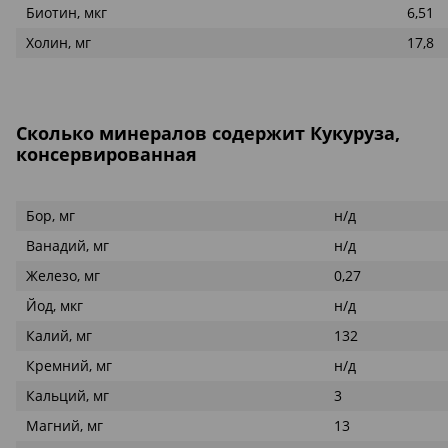
Биотин, мкг
6,51
Холин, мг
17,8
Сколько минералов содержит Кукуруза,
консервированная
Бор, мг
н/д
Ванадий, мг
н/д
Железо, мг
0,27
Йод, мкг
н/д
Калий, мг
132
Кремний, мг
н/д
Кальций, мг
3
Магний, мг
13