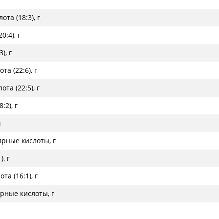
та (18:3), г
:4), г
), г
а (22:6), г
та (22:5), г
:2), г
г
ные кислоты, г
, г
а (16:1), г
ные кислоты, г