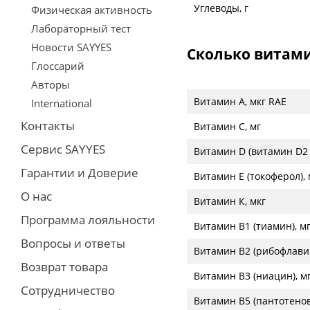
Углеводы, г
Физическая активность
Лабораторный тест
Новости SAYYES
Сколько витам
Глоссарий
Авторы
Витамин А, мкг RAE
International
Контакты
Витамин С, мг
Сервис SAYYES
Витамин D (витамин D2 
Гарантии и Доверие
Витамин Е (токоферол), 
О нас
Витамин К, мкг
Программа лояльности
Витамин В1 (тиамин), м
Вопросы и ответы
Витамин В2 (рибофлавин
Возврат товара
Витамин В3 (ниацин), м
Сотрудничество
Витамин В5 (пантотенов