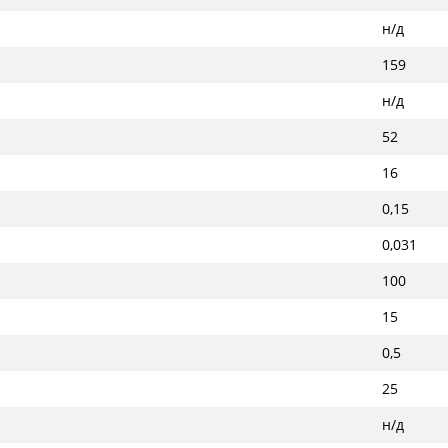
н/д
159
н/д
52
16
0,15
0,031
100
15
0,5
25
н/д