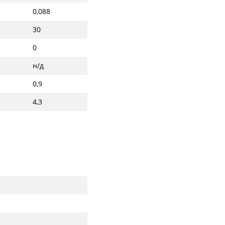
0,088
30
0
н/д
0,9
4,3