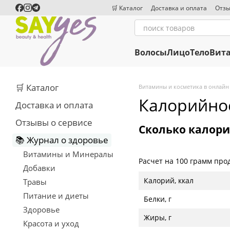
Перейти к основному контенту
🛒 Каталог
Доставка и оплата
Отзы
Волосы
Лицо
Тело
Вит
🛒 Каталог
Витамины и косметика в онлайн
Калорийнос
Доставка и оплата
Отзывы о сервисе
Сколько калори
📚 Журнал о здоровье
Витамины и Минералы
Расчет на 100 грамм про
Добавки
Калорий, ккал
Травы
Питание и диеты
Белки, г
Здоровье
Жиры, г
Красота и уход