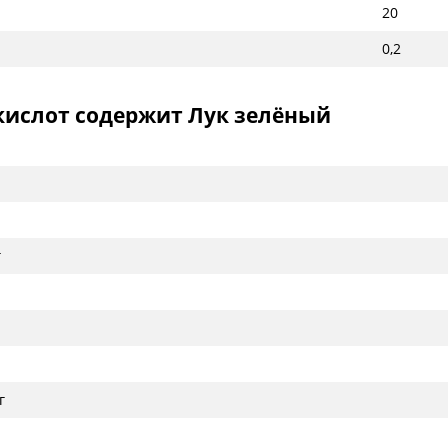
20
0,2
кислот содержит Лук зелёный
г
г