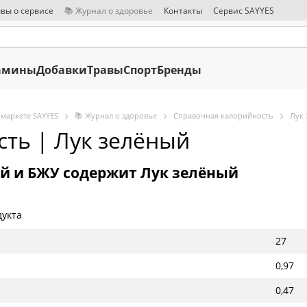
вы о сервисе
📚 Журнал о здоровье
Контакты
Сервис SAYYES
амины
Добавки
Травы
Спорт
Бренды
 маркете SAYYES
📚 Журнал о здоровье
Справочная калорийность
Лук 
ть | Лук зелёный
й и БЖУ содержит Лук зелёный
дукта
27
0,97
0,47