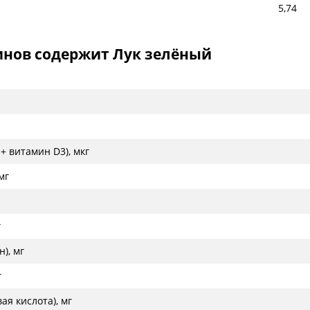
5,74
инов содержит Лук зелёный
+ витамин D3), мкг
мг
г
), мг
г
ая кислота), мг