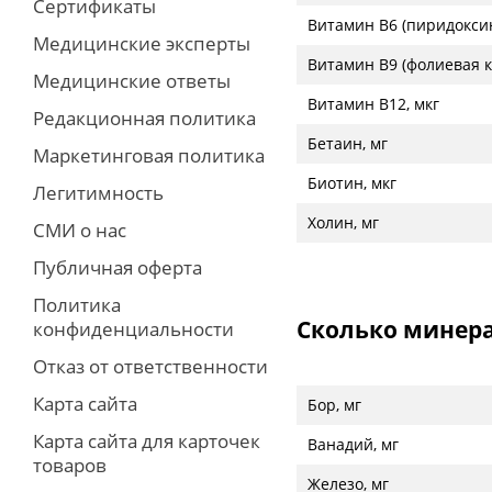
Сертификаты
Витамин В6 (пиридоксин
Медицинские эксперты
Витамин В9 (фолиевая к
Медицинские ответы
Витамин В12, мкг
Редакционная политика
Бетаин, мг
Маркетинговая политика
Биотин, мкг
Легитимность
Холин, мг
СМИ о нас
Публичная оферта
Политика
Сколько минера
конфиденциальности
Отказ от ответственности
Карта сайта
Бор, мг
Карта сайта для карточек
Ванадий, мг
товаров
Железо, мг