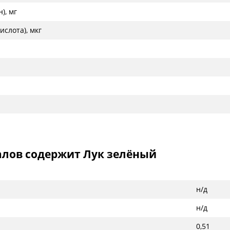
), мг
ислота), мкг
лов содержит Лук зелёный
н/д
н/д
0,51