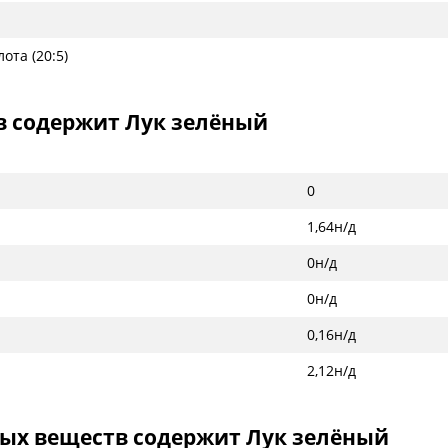
ота (20:5)
в содержит Лук зелёный
0
1,64н/д
0н/д
0н/д
0,16н/д
2,12н/д
ых веществ содержит Лук зелёный