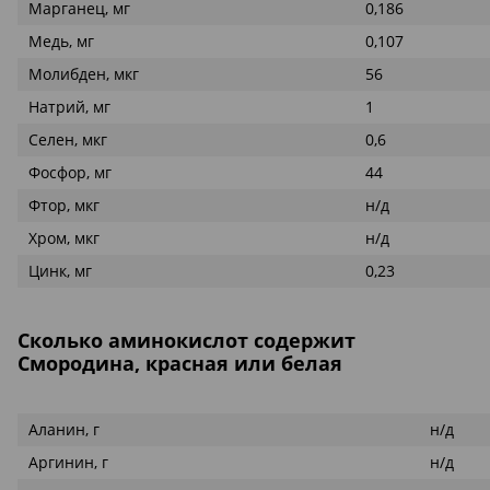
Марганец, мг
0,186
Медь, мг
0,107
Молибден, мкг
56
Натрий, мг
1
Селен, мкг
0,6
Фосфор, мг
44
Фтор, мкг
н/д
Хром, мкг
н/д
Цинк, мг
0,23
Сколько аминокислот содержит
Смородина, красная или белая
Аланин, г
н/д
Аргинин, г
н/д