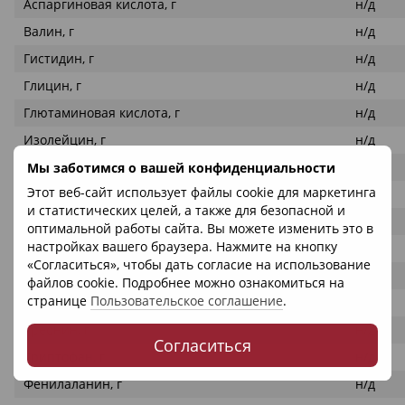
Аспаргиновая кислота, г
н/д
Валин, г
н/д
Гистидин, г
н/д
Глицин, г
н/д
Глютаминовая кислота, г
н/д
Изолейцин, г
н/д
Лейцин, г
н/д
Мы заботимся о вашей конфиденциальности
Этот веб-сайт использует файлы cookie для маркетинга
Лизин, г
н/д
и статистических целей, а также для безопасной и
Метионин, г
н/д
оптимальной работы сайта. Вы можете изменить это в
настройках вашего браузера. Нажмите на кнопку
Пролин, г
н/д
«Согласиться», чтобы дать согласие на использование
Серин, г
н/д
файлов cookie. Подробнее можно ознакомиться на
странице
Пользовательское соглашение
.
Тирозин, г
н/д
Треонин, г
н/д
Согласиться
Триптофан, г
н/д
Фенилаланин, г
н/д