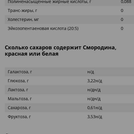
Полиненасыщенные жирные кислоты, г
0,088
Транс-жиры, г
0
Холестерин, мг
0
Эйкозопентаеновая кислота (20:5)
0
Сколько сахаров содержит Смородина,
красная или белая
Галактоза, г
н/д
Глюкоза, г
3,22н/д
Лактоза, г
н/дн/д
Мальтоза, г
н/дн/д
Сахароза, г
0,61н/д
Фруктоза, г
3,53н/д