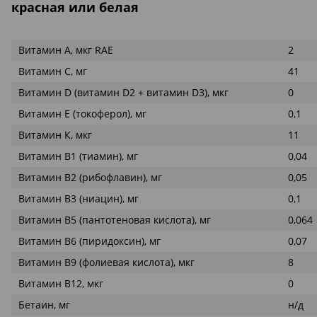
красная или белая
Витамин А, мкг RAE
2
Витамин С, мг
41
Витамин D (витамин D2 + витамин D3), мкг
0
Витамин Е (токоферол), мг
0,1
Витамин К, мкг
11
Витамин В1 (тиамин), мг
0,04
Витамин В2 (рибофлавин), мг
0,05
Витамин В3 (ниацин), мг
0,1
Витамин В5 (пантотеновая кислота), мг
0,064
Витамин В6 (пиридоксин), мг
0,07
Витамин В9 (фолиевая кислота), мкг
8
Витамин В12, мкг
0
Бетаин, мг
н/д