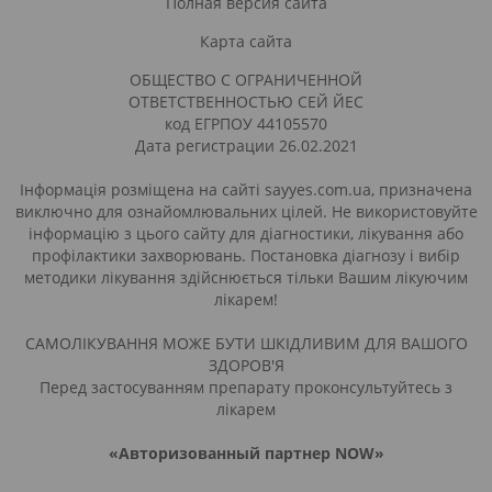
Полная версия сайта
Карта сайта
ОБЩЕСТВО С ОГРАНИЧЕННОЙ
ОТВЕТСТВЕННОСТЬЮ СЕЙ ЙЕС
код ЕГРПОУ 44105570
Дата регистрации 26.02.2021
Інформація розміщена на сайті sayyes.com.ua, призначена
виключно для ознайомлювальних цілей. Не використовуйте
інформацію з цього сайту для діагностики, лікування або
профілактики захворювань. Постановка діагнозу і вибір
методики лікування здійснюється тільки Вашим лікуючим
лікарем!
САМОЛІКУВАННЯ МОЖЕ БУТИ ШКІДЛИВИМ ДЛЯ ВАШОГО
ЗДОРОВ'Я
Перед застосуванням препарату проконсультуйтесь з
лікарем
«Авторизованный партнер NOW»