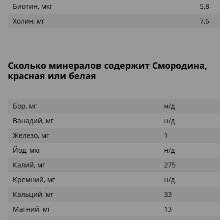
Биотин, мкг
5,8
Холин, мг
7,6
Сколько минералов содержит Смородина,
красная или белая
Бор, мг
н/д
Ванадий, мг
н/д
Железо, мг
1
Йод, мкг
н/д
Калий, мг
275
Кремний, мг
н/д
Кальций, мг
33
Магний, мг
13