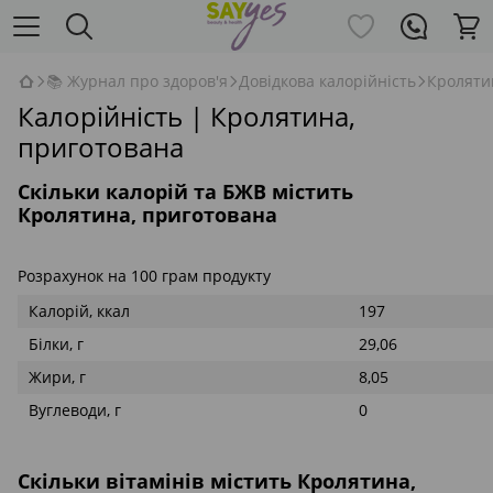
📚 Журнал про здоров'я
Довідкова калорійність
Кроляти
Калорійність | Кролятина,
приготована
Скільки калорій та БЖВ містить
Кролятина, приготована
Розрахунок на 100 грам продукту
Калорій, ккал
197
Білки, г
29,06
Жири, г
8,05
Вуглеводи, г
0
Скільки вітамінів містить Кролятина,