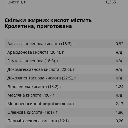
Цистин, г
0,365
Скільки жирних кислот містить
Кролятина, приготована
Альфа-ліноленова кислота (18:3), г
0,32
Арахідонова кислота (20:4), г
н/д
Гамма-ліноленова (18:3), г
н/д
Докозагексаєнова кислота (22:6), г
н/д
Докозапентаєнова кислота (22:5), г
н/д
Ліноленова кислота (18:2), г
1,24
Масляна кислота (4:0), г
н/д
Мононенасичені жирні кислоти, г
2,17
Олеїнова кислота (18:1), г
1,86
Пальмітолеїнова кислота (16:1), г
0,26