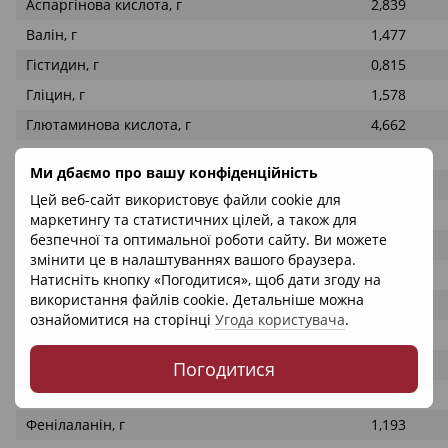
Аспаргінова кислота, г
2,839
Валін, г
1,477
Гістидин, г
0,815
Гліцин, г
1,578
Глютаминова кислота, г
4,662
Ізолейцин, г
1,379
Ми дбаємо про вашу конфіденційність
Лейцин, г
2,264
Цей веб-сайт використовує файли cookie для
Лізін, г
2,544
маркетингу та статистичних цілей, а також для
безпечної та оптимальної роботи сайту. Ви можете
Метіонін, г
0,727
змінити це в налаштуваннях вашого браузера.
Пролін, г
1,42
Натисніть кнопку «Погодитися», щоб дати згоду на
використання файлів cookie. Детальніше можна
Серін, г
1,288
ознайомитися на сторінці
Угода користувача
.
Тірозин, г
1,035
Треонин, г
1,3
Погодитися
Тріптофан, г
0,384
Фенілаланін, г
1,193