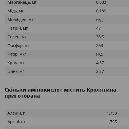
Марганець, мг
0,032
Мідь, мг
0,189
Молібден, мкг
н/д
Натрій, мг
47
Селен, мкг
38,5
Фосфор, мг
263
Фтор, мкг
н/д
Хром, мкг
4,67
Цинк, мг
2,27
Скільки амінокислот містить Кролятина,
приготована
Аланін, г
1,753
Аргінін, г
1,795