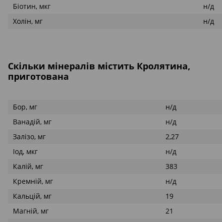
Біотин, мкг
н/д
Холін, мг
н/д
Скільки мінералів містить Кролятина,
приготована
Бор, мг
н/д
Ванадій, мг
н/д
Залізо, мг
2,27
Іод, мкг
н/д
Калій, мг
383
Кремній, мг
н/д
Кальцій, мг
19
Магній, мг
21