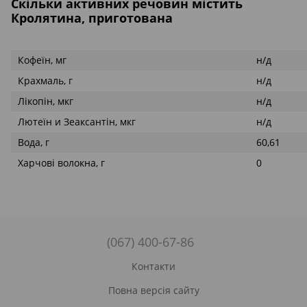
Скільки активних речовин містить
Кролятина, приготована
Кофеїн, мг
н/д
Крахмаль, г
н/д
Лікопін, мкг
н/д
Лютеїн и Зеаксантін, мкг
н/д
Вода, г
60,61
Харчові волокна, г
0
(067) 400-67-86
Контакти
Повна версія сайту