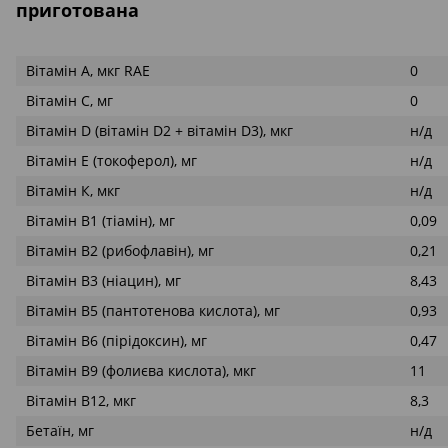
приготована
Вітамін А, мкг RAE
0
Вітамін С, мг
0
Вітамін D (вітамін D2 + вітамін D3), мкг
н/д
Вітамін Е (токоферол), мг
н/д
Вітамін К, мкг
н/д
Вітамін В1 (тіамін), мг
0,09
Вітамін В2 (рибофлавін), мг
0,21
Вітамін В3 (ніацин), мг
8,43
Вітамін В5 (пантотенова кислота), мг
0,93
Вітамін В6 (пірідоксин), мг
0,47
Вітамін В9 (фолиєва кислота), мкг
11
Вітамін В12, мкг
8,3
Бетаїн, мг
н/д