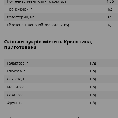
Поліненасичені жирні кислоти, г
1,56
Транс-жири, г
н/д
Холестерин, мг
82
Ейкозопентаеновой кислота (20:5)
н/д
Скільки цукрів містить Кролятина,
приготована
Галактоза, г
н/д
Глюкоза, г
н/д
Лактоза, г
н/д
Мальтоза, г
н/д
Сахароза, г
н/д
Фруктоза, г
н/д