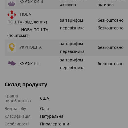
КУР'ЄР КИЇВ
активна
активна
НОВА
за тарифом
безкоштовно
ПОШТА
(відділення)
перевізника
безкоштовно
НОВА ПОШТА
(поштомат)
за тарифом
УКРПОШТА
безкоштовно
перевізника
за тарифом
КУР'ЄР
НП
безкоштовно
перевізника
Склад продукту
Країна
США
виробництва
Вид засобу
Олія
Класифікація
Натуральна
Особливості
Гіпоалергенни