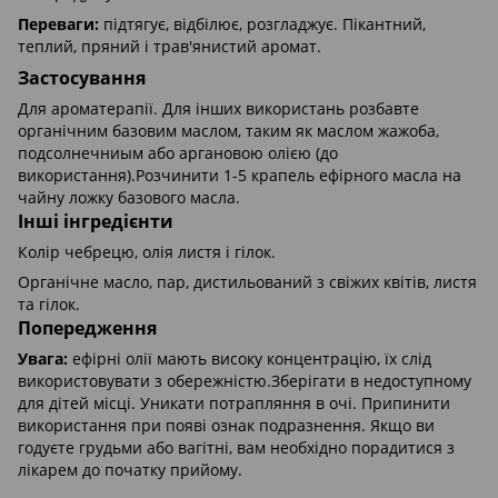
Переваги:
підтягує, відбілює, розгладжує. Пікантний,
теплий, пряний і трав'янистий аромат.
Застосування
Для ароматерапії. Для інших використань розбавте
органічним базовим маслом, таким як маслом жажоба,
подсолнечниым або аргановою олією (до
використання).Розчинити 1-5 крапель ефірного масла на
чайну ложку базового масла.
Інші інгредієнти
Колір чебрецю, олія листя і гілок.
Органічне масло, пар, дистильований з свіжих квітів, листя
та гілок.
Попередження
Увага:
ефірні олії мають високу концентрацію, їх слід
використовувати з обережністю.Зберігати в недоступному
для дітей місці. Уникати потрапляння в очі. Припинити
використання при появі ознак подразнення. Якщо ви
годуєте грудьми або вагітні, вам необхідно порадитися з
лікарем до початку прийому.