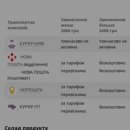
Замовлення
Замовлення
Транспортна
менш
більше
компанія
2000 грн
2000 грн
тимчасово не
тимчасово не
КУР'ЄР КИЇВ
активна
активна
НОВА
за тарифом
безкоштовно
ПОШТА
(відділення)
перевізника
безкоштовно
НОВА ПОШТА
(поштомат)
за тарифом
УКРПОШТА
безкоштовно
перевізника
за тарифом
КУР'ЄР
НП
безкоштовно
перевізника
Склад продукту