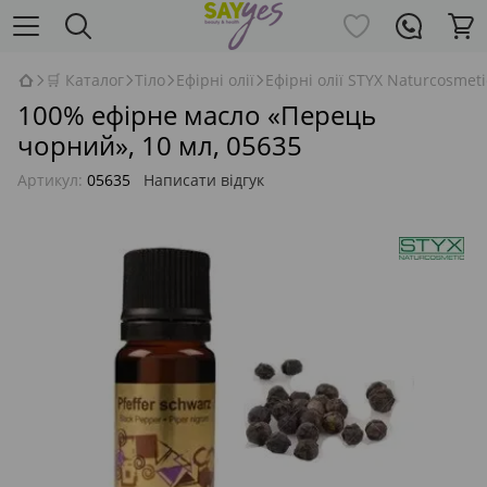
🛒 Каталог
Тіло
Ефірні олії
Ефірні олії STYX Naturcosmeti
100% ефірне масло «Перець
чорний», 10 мл, 05635
Артикул:
05635
Написати відгук