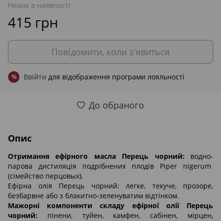
Немає в наявності
415 грн
Повідомити, коли з'явиться
Ввійти
для відображення програми лояльності
%
До обраного
Опис
Отримання ефірного масла Перець чорний:
водно-
парова дистиляція подрібнених плодів Piper nigerum
(сімейство перцовых).
Ефірна олія Перець чорний: легке, текуче, прозоре,
безбарвне або з блакитно-зеленуватим відтінком.
Мажорні компоненти складу ефірної олії Перець
чорний:
пінени, туйен, камфен, сабінен, мірцен,