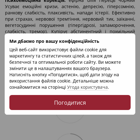
Психоемоційна корекція:
ефірна олія Перець чорний
Усуває емоційні кризи, астенію, депресію, гіперсомнію,
ранкову слабкість, плаксивість, напади істерії. Ефективно
при страхах, нервової тремтіння, нервовий тик, заїканні,
вегетосудинні порушення (гіпергідрозі, запаморочення,
слабкість, тремор). Купірує абстинентний і похмільний
синдром.
Ми дбаємо про вашу конфіденційність
Цей веб-сайт використовує файли cookie для
маркетингу та статистичних цілей, а також для
безпечної та оптимальної роботи сайту. Ви можете
змінити це в налаштуваннях вашого браузера.
Натисніть кнопку «Погодитися», щоб дати згоду на
використання файлів cookie. Детальніше можна
ознайомитися на сторінці
Угода користувача
.
Погодитися