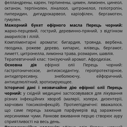
фелландрены, карен, терпинены, цимен, лимонен, цинеол,
октанон, терпінолен, ліналоол, цитронелол, геліотропін,
пиперидин, дигидрокарвеол, каріофілен, бергамотен,
гумулен.
Мажорний букет ефірного масла Перець чорний:
жарко-перцевий, гострий, деревинно-пряний, з відтінком
амарилісів і лілій.
Компліментарні аромати: бигардия, троянда, вербена,
гвоздика, рожеве дерево, кипарис, ялівець, бергамот,
лиметт, цитронелла, лимонна трава, розмарин, шавлія.
Терапевтичний клас: тонізуючий аромат. Афродизіак.
Основна дія
ефірної олії Перець чорний:
гастротоническое, антиоксидантну, геропротекторное,
антидепресивну, знеболюючу, ейфоричний,
антицелюлітний, эротизирующее.
Історичні дані і незвичайне дію ефірної олії Перець
чорний:
у східній медицині застосовувався для лікування
різних інфекційних хвороб (малярії, холери, дизентерії,
харчових токсикоінфекцій). Протиепідемічні: вважалося,
що саме перець захищав парфумерів від зараження
иерсиниями чуми. Ранкове вживання перцю створює ауру
сприятливості на весь день.