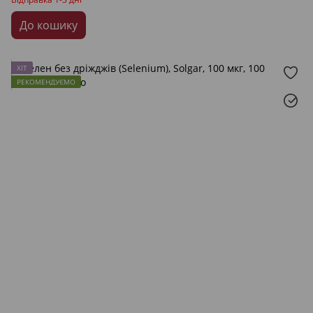
До кошику
ХІТ
РЕКОМЕНДУЄМО