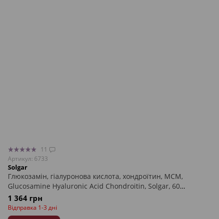
11
Артикул: 6733
Solgar
Глюкозамін, гіалуронова кислота, хондроїтин, МСМ,
Glucosamine Hyaluronic Acid Chondroitin, Solgar, 60
таблеток
1 364 грн
Відправка 1-3 дні