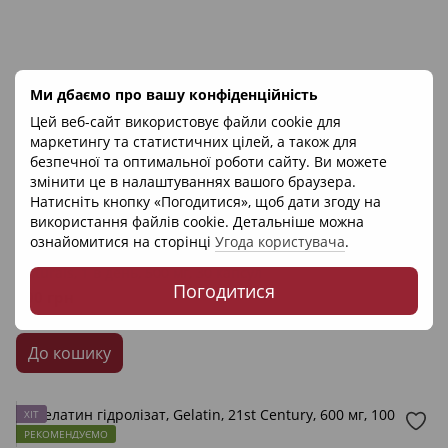
Ми дбаємо про вашу конфіденційність
Цей веб-сайт використовує файли cookie для
маркетингу та статистичних цілей, а також для
безпечної та оптимальної роботи сайту. Ви можете
змінити це в налаштуваннях вашого браузера.
20
Натисніть кнопку «Погодитися», щоб дати згоду на
Артикул: 14531
використання файлів cookie. Детальніше можна
Nordic Naturals
ознайомитися на сторінці
Угода користувача
.
Риб'ячий жир для дітей (ягоди), Daily Omega Kids, Nordic
Naturals, 1 в день, 500 мг, 30 капсул
Погодитися
500 грн
Відправка 1-3 дні
До кошику
ХІТ
РЕКОМЕНДУЄМО