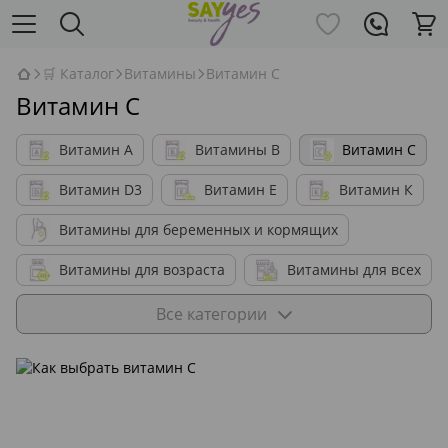
🛒 Каталог
Витамины
Витамин C
Витамин C
Витамин А
Витамины В
Витамин C
Витамин D3
Витамин Е
Витамин К
Витамины для беременных и кормящих
Витамины для возраста
Витамины для всех
Для детей
Для женщин
Все категории
Для мужчин
Для животных
Для подростков
Для вегетарианцев
Минералы
Органайзеры для таблеток