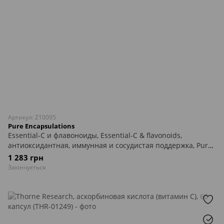
Артикул: Z10095
Pure Encapsulations
Essential-C и флавоноиды, Essential-C & flavonoids,
антиоксидантная, иммунная и сосудистая поддержка, Pure
Encapsulations,90 капсул
1 283 грн
Закінчується