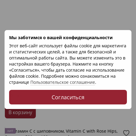
Мы заботимся о вашей конфиденциальности
Этот веб-сайт использует файлы cookie для маркетинга
и статистических целей, а также для безопасной и
оптимальной работы сайта. Вы можете изменить это в
настройках вашего браузера. Нажмите на кнопку
«Согласиться», чтобы дать согласие на использование
3
файлов cookie. Подробнее можно ознакомиться на
Артикул: 26633
странице
Пользовательское соглашение
.
Doppel Herz
Витамин С + цинк , Doppel Herz, 15 таблеток
300 грн
Согласиться
Отправка 1-3 дня
В корзину
ХИТ