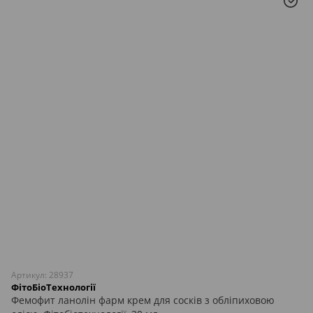
Артикул: 28937
ФітоБіоТехнології
Фемофит ланолін фарм крем для сосків з обліпиховою