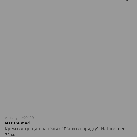
Артикул: z00459
Nature.med
Крем від тріщин на п'ятах "П'яти в порядку", Nature.med,
75 мл