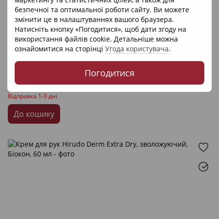
безпечної та оптимальної роботи сайту. Ви можете
змінити це в налаштуваннях вашого браузера.
Натисніть кнопку «Погодитися», щоб дати згоду на
використання файлів cookie. Детальніше можна
2
ознайомитися на сторінці
Угода користувача
.
Артикул: 27947
ФітоБіоТехнології
Погодитися
Бальзам для ніг Krok Med П'яткова Шпора 75мл
174 грн
Відправка 1-3 дні
До кошику