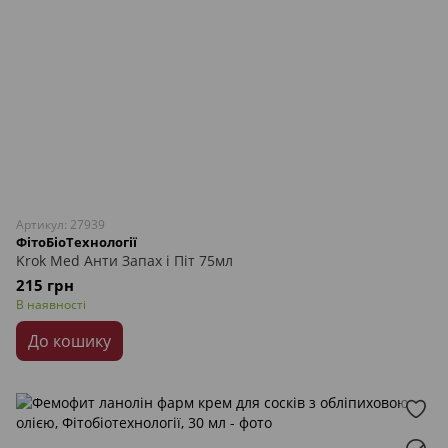
Артикул: 27939
ФітоБіоТехнології
Krok Med Анти Запах і Піт 75мл
215 грн
В наявності
До кошику