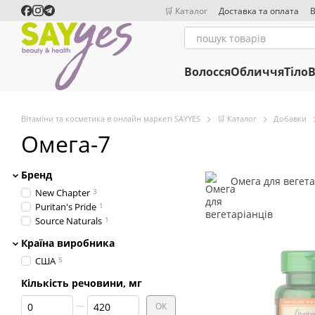
Перейти до основного контенту
🛒 Каталог
Доставка та оплата
В
Волосся
Обличчя
Тіло
В
Вітаміни та косметика в онлайн маркеті SAYYES
🛒 Каталог
Добавки
Омега-7
Бренд
Омега для вегета
New Chapter
3
Puritan's Pride
1
Source Naturals
1
Країна виробника
США
5
Кількість речовини, мг
Від Кількість речовини, мг
До Кількість речовини, мг
ОК