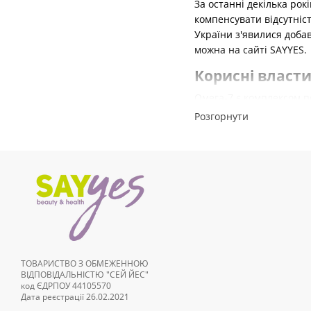
За останні декілька рок
компенсувати відсутніс
України з'явилися добав
можна на сайті SAYYES.
Корисні власти
Омега-7 є комплексом п
Згідно з результатами д
Розгорнути
нормалізує роботу с
знижує рівень запал
забезпечує
зниженн
прискорює обмінні 
покращує травлення
позитивно впливає н
Відчути на собі переваг
ТОВАРИСТВО З ОБМЕЖЕННОЮ
ВІДПОВІДАЛЬНІСТЮ "СЕЙ ЙЕС"
магазину ви також зможе
код ЄДРПОУ 44105570
здатних підвищити якіс
Дата реєстрації 26.02.2021