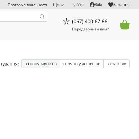
Рус
Укр
Вхід
Бажання
Програма лояльності
Ще
(067) 400-67-86
Передзвонити вам?
тування:
за популярністю
спочатку дешевше
за назвою