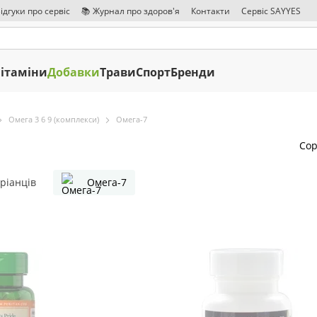
ідгуки про сервіс
📚 Журнал про здоров'я
Контакти
Сервіс SAYYES
ітаміни
Добавки
Трави
Спорт
Бренди
Омега 3 6 9 (комплекси)
Омега-7
Сор
ріанців
Омега-7