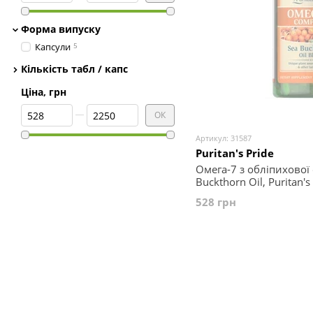
Форма випуску
Капсули
5
Кількість табл / капс
Ціна, грн
Від Ціна, грн
До Ціна, грн
ОК
Артикул: 31587
Puritan's Pride
Омега-7 з обліпихової 
Buckthorn Oil, Puritan's
528 грн