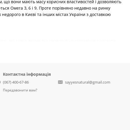
тим, що вони мають масу корисних властивостей і дозволяють
ься Омега 3, 6 і 9. Проте порівняно недавно на ринку
х недорого в Києві та інших містах України з доставкою
у, які також відомі під назвою пальмітолеїнова кислота.
» холестерину;
ювань, у тому числі й діабету;
н, що відповідає за почуття ситості;
Контактна інформація
(067) 400-67-86
sayyesnatural@gmail.com
Передзвонити вам?
 добавки на сайті SAYYES. У каталозі цього інтернет-
 продуктів для чоловіків і жінок з невисокою вартістю,