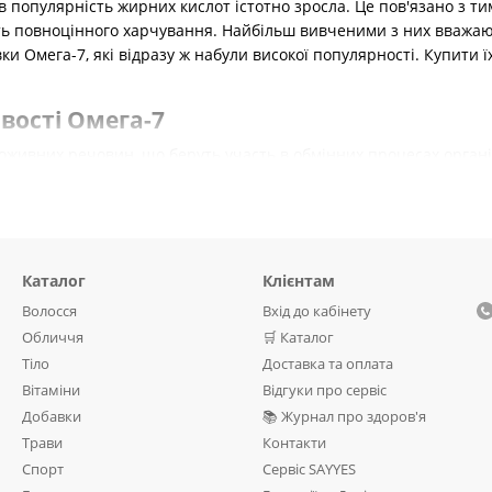
ів популярність жирних кислот істотно зросла. Це пов'язано з 
ть повноцінного харчування. Найбільш вивченими з них вважают
ки Омега-7, які відразу ж набули високої популярності. Купити ї
вості Омега-7
оживних речовин, що беруть участь в обмінних процесах організм
осліджень, цей продукт має наступні корисні властивості:
ерцево-судинної системи
внаслідок зниження рівня «шкідливого
ень, що забезпечує пониження ризику розвитку хронічних захвор
я ваги
завдяки стимуляції виробництва гормону під назвою лепти
Каталог
Клієнтам
Волосся
Вхід до кабінету
процеси;
Обличчя
🛒 Каталог
 і знижує ризик розвитку захворювань ШКТ;
Тіло
Доставка та оплата
а стан шкіри.
Вітаміни
Відгуки про сервіс
и використання цієї жирної кислоти можна, замовивши відповідні
Добавки
📚 Журнал про здоров'я
те придбати безліч інших корисних БАДів на основі натуральних
Трави
Контакти
ть життя.
Спорт
Сервіс SAYYES