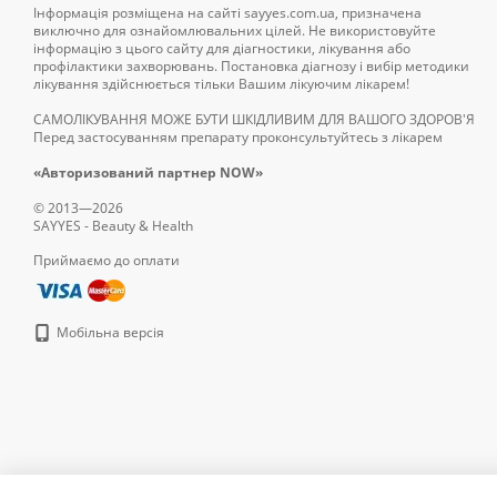
Рекомендації 
Інформація розміщена на сайті sayyes.com.ua, призначена
виключно для ознайомлювальних цілей. Не використовуйте
Попри те, що добавки Ом
інформацію з цього сайту для діагностики, лікування або
профілактики захворювань. Постановка діагнозу і вибір методики
призначають:
лікування здійснюється тільки Вашим лікуючим лікарем!
при порушенні робот
САМОЛІКУВАННЯ МОЖЕ БУТИ ШКІДЛИВИМ ДЛЯ ВАШОГО ЗДОРОВ'Я
у разі уповільнення
Перед застосуванням препарату проконсультуйтесь з лікарем
під час лікування д
«Авторизований партнер NOW»
при діагностиці зах
© 2013—2026
SAYYES - Beauty & Health
Також цей вид жирної к
Приймаємо до оплати
необхідно проконсульту
Купити якісні
добавки
з 
європейських фармацевт
Мобільна версія
Де купити Омег
Якісні добавки Омега-7
Києві можна замовити в
найбільш зручний для н