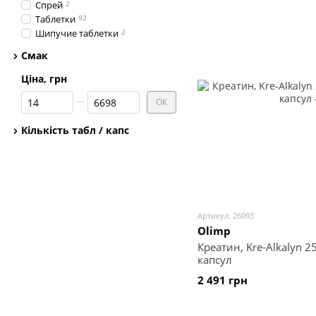
Спрей
2
Таблетки
92
Шипучие таблетки
2
Смак
Ціна, грн
Від Ціна, грн
До Ціна, грн
ОК
Кількість табл / капс
Артикул: 26093
Olimp
Креатин, Kre-Alkalyn 2
капсул
2 491 грн