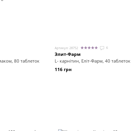
6
Артикул: 28752
Элит-Фарм
маком, 80 таблеток
L- карнітин, Еліт-Фарм, 40 таблеток
116 грн