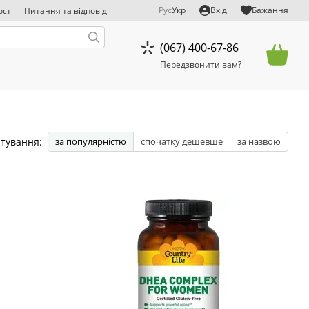
Рус
Укр
Вхід
Бажання
сті
Питання та відповіді
д відповідальності
(067) 400-67-86
Передзвонити вам?
тування:
за популярністю
спочатку дешевше
за назвою