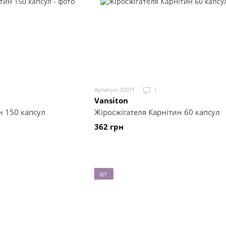
Артикул: 32071
1
Vansiton
н 150 капсул
Жіросжігателя Карнітин 60 капсул
362 грн
ХІТ