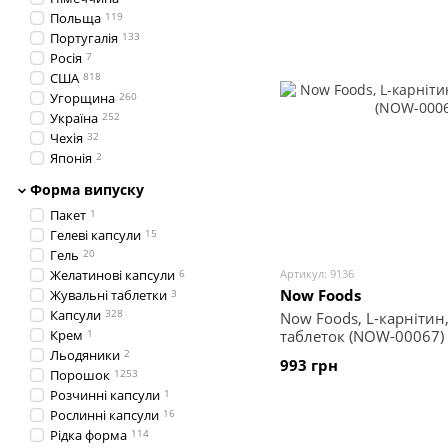
Польща
119
Португалія
133
Росія
7
США
818
Угорщина
260
Україна
252
Чехія
32
Японія
2
Форма випуску
Пакет
1
Гелеві капсули
15
Гель
20
Желатинові капсули
6
Артикул: 9136
Now Foods
Жувальні таблетки
3
Капсули
328
Now Foods, L-карнітин,
Крем
1
таблеток (NOW-00067)
Льодяники
2
993 грн
Порошок
1253
Розчинні капсули
1
Рослинні капсули
16
Рідка форма
114