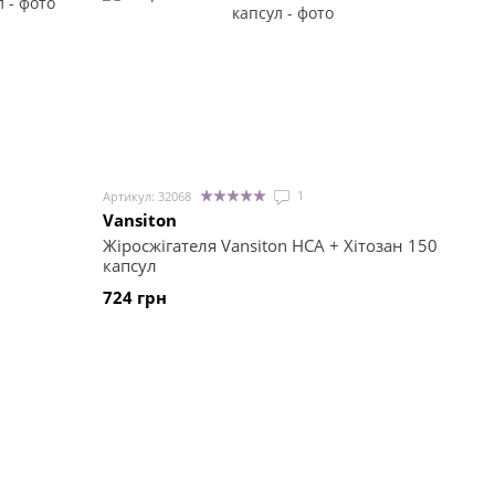
1
Артикул: 32068
Vansiton
Жіросжігателя Vansiton НСА + Хітозан 150
капсул
724 грн