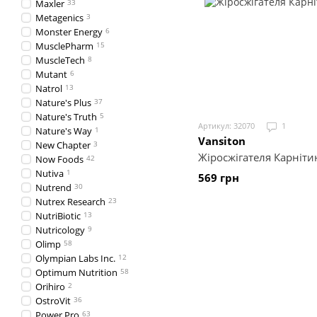
Maxler
33
Metagenics
3
Monster Energy
6
MusclePharm
15
MuscleTech
8
Mutant
6
Natrol
13
Nature's Plus
37
Nature's Truth
5
Артикул: 32070
1
Nature's Way
1
Vansiton
New Chapter
3
Жіросжігателя Карніти
Now Foods
42
Nutiva
1
569 грн
Nutrend
30
Nutrex Research
23
NutriBiotic
13
Nutricology
9
Olimp
58
Olympian Labs Inc.
12
Optimum Nutrition
58
Orihiro
2
OstroVit
36
Power Pro
63