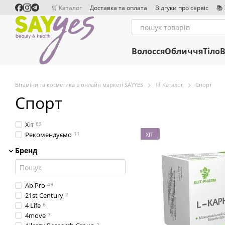
Перейти до основного контенту
🛒 Каталог
Доставка та оплата
Відгуки про сервіс
📚
Співробітництво
Редакційна політика
Волосся
Обличчя
Тіло
В
Вітаміни та косметика в онлайн маркеті SAYYES
🛒 Каталог
Спорт
Спорт
Хіт
63
Рекомендуємо
11
ХІТ
Бренд
Ab Pro
49
21st Century
2
4 Life
6
4move
7
2