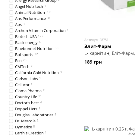
Allergy Research Group
Angel Nutritech
1
Animal Nutrition
10
Ans Performance
31
Aps
3
Archon Vitamin Corporation
1
Biotech USA
122
Артикул: 28751
Black energy
6
Элит-Фарм
Bluebonnet Nutrition
30
L- карнітин, Еліт-Фарм
Bpi sports
72
Bsn
20
189 грн
CMTech
7
California Gold Nutrition
3
Carlson Labs
1
Cellucor
1
Cloma Pharma
7
Country Life
11
Doctor's best
4
Doppel Herz
1
Douglas Laboratories
5
Dr. Mercola
2
Dymatize
8
Earth's Creation
1