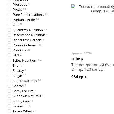
Prosupps
1
Prozis
133
Pure Encapsulations
13
Puritan's Pride
18
Qnt
40
Quamtrax Nutrition
47
ReserveAge Nutrition
4
RidgeCrest Herbals
1
Ronnie Coleman
10
Rule One
29
Артикул: 23779
SAN
2
Olimp
Scitec Nutrition
150
Тестостероновый бусте
Shanti
1
Olimp, 120 капсул
Solaray
1
Solgar
10
934 грн
Source Naturals
24
Sporter
3
Spray For Life
2
Sundown Naturals
1
Sunny Caps
1
Swanson
14
Take a Whey
37