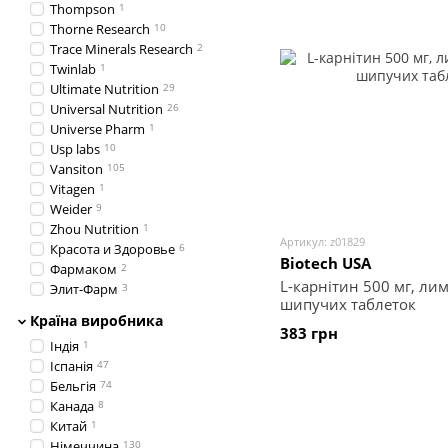
Thompson
1
Thorne Research
10
Trace Minerals Research
2
Twinlab
1
Ultimate Nutrition
29
Universal Nutrition
26
Universe Pharm
1
Usp labs
10
Vansiton
105
Vitagen
1
Weider
9
Zhou Nutrition
1
Артикул: z01829
Красота и Здоровье
6
Biotech USA
Фармаком
2
L-карнітин 500 мг, лим
Элит-Фарм
3
шипучих таблеток
Країна виробника
383 грн
Індія
1
Іспанія
47
Бельгія
74
Канада
8
Китай
1
Німеччина
130