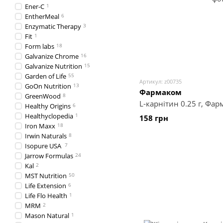
Ener-C
1
EntherMeal
6
Enzymatic Therapy
3
Fit
1
Form labs
18
Galvanize Chrome
16
Galvanize Nutrition
15
Garden of Life
55
Артикул: z00735
GoOn Nutrition
13
Фармаком
GreenWood
8
L-карнітин 0.25 г, Фар
Healthy Origins
6
Healthyclopedia
1
158 грн
Iron Maxx
18
Irwin Naturals
8
Isopure USA
7
Jarrow Formulas
24
Kal
2
MST Nutrition
50
Life Extension
6
Life Flo Health
1
MRM
2
Mason Natural
1