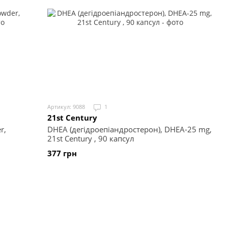
Артикул: 9088
1
21st Century
r,
DHEA (дегідроепіандростерон), DHEA-25 mg,
21st Century , 90 капсул
377 грн