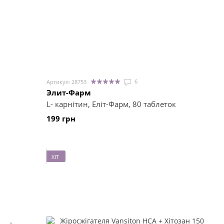
6
Артикул: 28753
Элит-Фарм
L- карнітин, Еліт-Фарм, 80 таблеток
199 грн
ХІТ