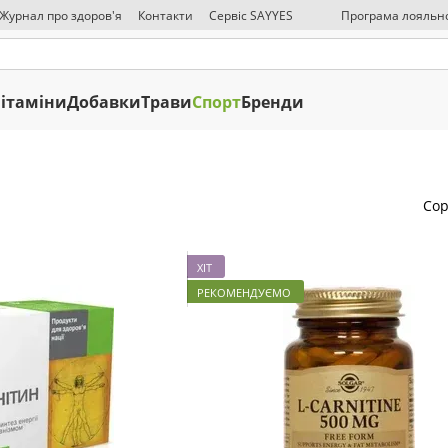
 Журнал про здоров'я
Контакти
Сервіс SAYYES
Програма лояльно
ЗМІ про нас
Публична оферта
Політика конфіденційності
Відмова ві
ітаміни
Добавки
Трави
Спорт
Бренди
Сор
ХІТ
РЕКОМЕНДУЄМО