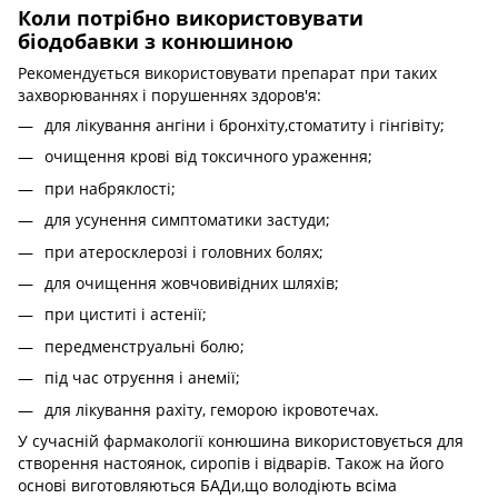
Коли потрібно використовувати
біодобавки з конюшиною
Рекомендується використовувати препарат при таких
захворюваннях і порушеннях здоров'я:
для лікування ангіни і бронхіту,стоматиту і гінгівіту;
очищення крові від токсичного ураження;
при набряклості;
для усунення симптоматики застуди;
при атеросклерозі і головних болях;
для очищення жовчовивідних шляхів;
при циститі і астенії;
передменструальні болю;
під час отруєння і анемії;
для лікування рахіту, геморою ікровотечах.
У сучасній фармакології конюшина використовується для
створення настоянок, сиропів і відварів. Також на його
основі виготовляються БАДи,що володіють всіма