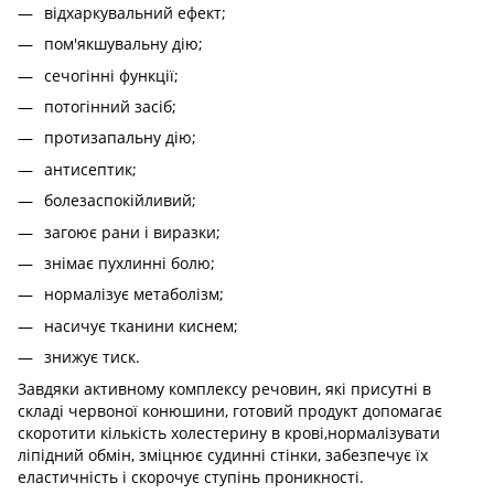
відхаркувальний ефект;
пом'якшувальну дію;
сечогінні функції;
потогінний засіб;
протизапальну дію;
антисептик;
болезаспокійливий;
загоює рани і виразки;
знімає пухлинні болю;
нормалізує метаболізм;
насичує тканини киснем;
знижує тиск.
Завдяки активному комплексу речовин, які присутні в
складі червоної конюшини, готовий продукт допомагає
скоротити кількість холестерину в крові,нормалізувати
ліпідний обмін, зміцнює судинні стінки, забезпечує їх
еластичність і скорочує ступінь проникності.