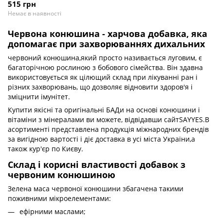
515 грн
Немає в наявності
Червона конюшина - харчова добавка, яка
допомагає при захворюваннях дихальних
червоний конюшина,який просто називається луговим, є
багаторічною рослиною з бобового сімейства. Він здавна
використовується як цілющий склад при лікуванні ран і
різних захворювань, що дозволяє відновити здоров'я і
зміцнити імунітет.
Купити якісні та оригінальні БАДи на основі конюшини і
вітаміни з мінералами ви можете, відвідавши сайтSAYYES.В
асортименті представлена продукція міжнародних брендів
за вигідною вартості і діє доставка в усі міста України,а
також кур'єр по Києву.
Склад і корисні властивості добавок з
червоним конюшиною
Зелена маса червоної конюшини збагачена такими
поживними мікроелементами:
ефірними маслами;