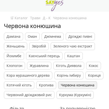
🛒 Каталог
Трави
Д - К
Червона конюшина
Червона конюшина
Даміана
Оман
Джімнема
Дріжджі пивні
Женьшень
Звіробій
Зеленого чаю екстракт
Йохимбе
Каєнський перець
Каштан
Клопогон
Журавлина
Кіготь Диявола
Кокос
Кора мурашиного дерева
Корінь імбиру
Кориця
Котячий кіготь
Кропива
Червона конюшина
Червоний дріжджовий рис
Куркума (Куркумін)
Фільтр
За популярністю