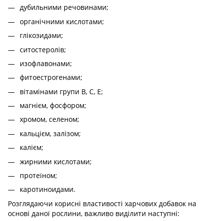
дубильними речовинами;
органічними кислотами;
глікозидами;
ситостеролів;
изофлавонами;
фитоестрогенами;
вітамінами групи В, С, Е;
магнієм, фосфором;
хромом, селеном;
кальцієм, залізом;
калієм;
жирними кислотами;
протеїном;
каротиноидами.
Розглядаючи корисні властивості харчових добавок на
основі даної рослини, важливо виділити наступні: