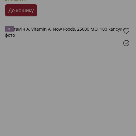
До кошику
ХІТ