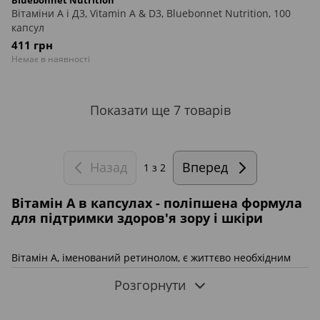
Вітаміни А і Д3, Vitamin A & D3, Bluebonnet Nutrition, 100
капсул
411 грн
Немає в наявності
Показати ще 7 товарів
Назад
Вперед
1
з 2
Вітамін А в капсулах - поліпшена формула
для підтримки здоров'я зору і шкіри
Вітамін А, іменований ретинолом, є життєво необхідним
для підтримання повноцінного функціонування організму.
Розгорнути
Завдяки постійному споживання збагачених продуктів
вдається підтримувати здоров'я зорової системи,
активізувати білковий синтез і зміцнити імунітет. Його