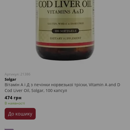
Артикул: 21386
Solgar
Вітамін А і Д з печінки норвезької тріски, Vitamin А and D
Cod Liver Oil, Solgar, 100 капсул
474 грн
В наявності
До кошику