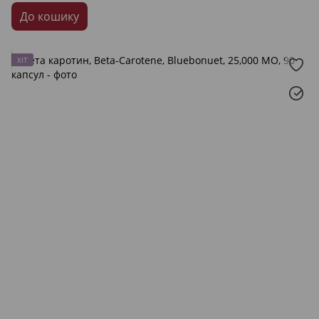
До кошику
ХІТ