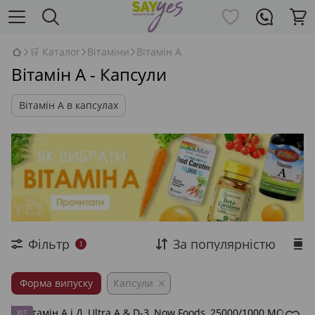
🛒 Каталог
Вітаміни
Вітамін А
Вітамін A - Капсули
Вітамін A в капсулах
Фільтр
За популярністю
1
Форма випуску
Капсули
ХІТ