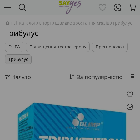
🛒 Каталог
Спорт
Швидке зростання м'язів
Трибулус
Трибулус
DHEA
Підвищення тестостерону
Прегненолон
Трибулус
Фільтр
За популярністю