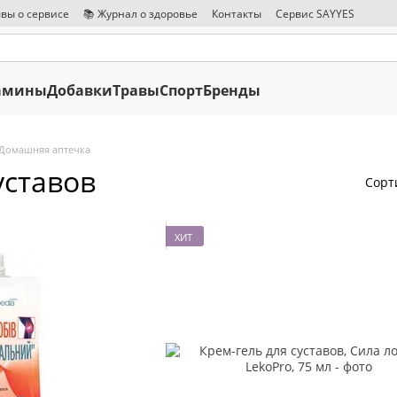
вы о сервисе
📚 Журнал о здоровье
Контакты
Сервис SAYYES
амины
Добавки
Травы
Спорт
Бренды
Домашняя аптечка
уставов
Сорт
ХИТ