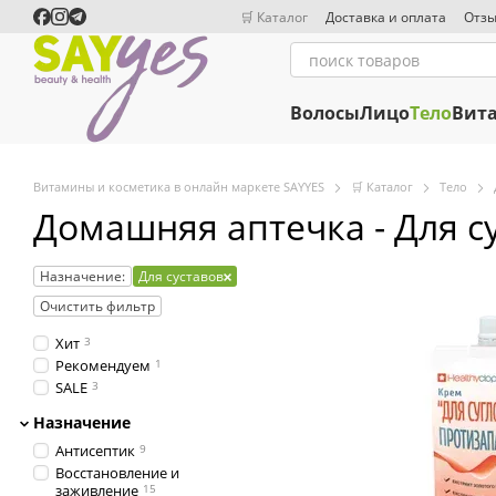
Перейти к основному контенту
🛒 Каталог
Доставка и оплата
Отзы
Волосы
Лицо
Тело
Вит
Витамины и косметика в онлайн маркете SAYYES
🛒 Каталог
Тело
Домашняя аптечка - Для с
Назначение:
Для суставов
Очистить фильтр
Хит
3
Рекомендуем
1
SALE
3
Назначение
Антисептик
9
Восстановление и
заживление
15