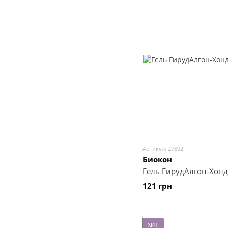
Артикул: 27892
Биокон
Гель ГирудАлгон-Хондр
121 грн
ХИТ