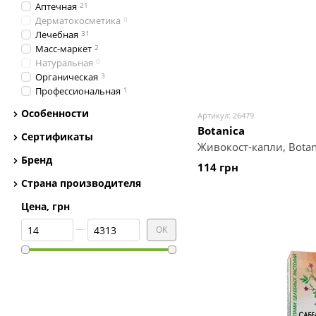
Аптечная
21
Дерматокосметика
0
Лечебная
31
Масс-маркет
2
Натуральная
0
Органическая
3
Профессиональная
1
Особенности
Артикул: 26479
Botanica
Сертификаты
Живокост-капли, Botan
Бренд
114 грн
Страна производителя
Цена, грн
От Цена, грн
До Цена, грн
OK