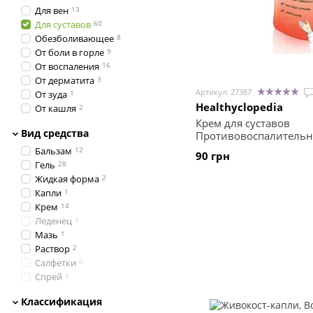
Для вен
13
Для суставов
60
Обезболивающее
8
От боли в горле
9
От воспаления
16
От дерматита
3
Артикул: 27387
От зуда
1
Healthyclopedia
От кашля
2
От отеков
9
Крем для суставов
Вид средства
Противовоспалительны
От псориаза
2
100 мл
От раздражения
3
Бальзам
12
90 грн
От синяков и ушибов
9
Гель
28
От тяжести
1
Жидкая форма
2
От усталости
10
Капли
1
От экземы
1
Крем
14
Отхаркивающее
1
Леденец
0
Охлаждение
3
Мазь
1
Согревающее
7
Раствор
2
Уменьшает боль
8
Салфетки
0
Спрей
0
Таблетки
0
Классификация