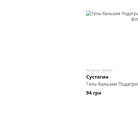
Артикул: z00902
Сустагин
Гель-бальзам Подагрин
94 грн