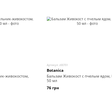
Артикул: z00701
Botanica
ик-живокостом,
Бальзам Живокост с пчелым ядом, B
50 мл
76 грн