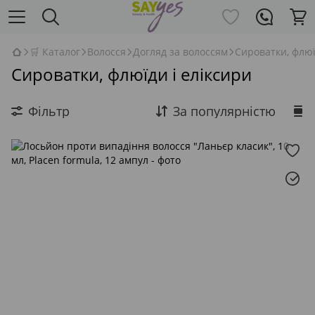
🛒 Каталог
Волосся
Догляд за волоссям
Сироватки, флюї
Сироватки, флюїди і еліксири
Фільтр
За популярністю