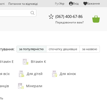
Рус
Укр
Вхід
Бажання
сті
Питання та відповіді
д відповідальності
(067) 400-67-86
Передзвонити вам?
тування:
за популярністю
спочатку дешевше
за назвою
Вітамін Е
Вітамін К
я всіх
Для дітей
Для жінок
анців
Мінерали
ть