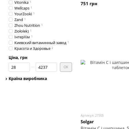
Vitonika
1
751 грн
Wellcaps
1
YourZooki
1
Zand
1
Zhou Nutrition
1
Ziołolek)
1
ІнтерХім
1
Киевский витаминный завод
1
Красота и Здоровье
2
Ціна, грн
Від Ціна, грн
До Ціна, грн
ОК
Країна виробника
Артикул: 27305
Solgar
Вітамін С і шипшина, 5