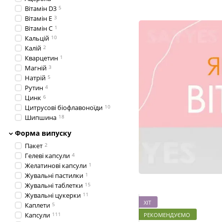
Вітамін D3
5
Вітамін Е
3
Вітамін С
1
Кальцій
10
Калій
2
Кварцетин
1
Магній
3
Натрій
5
Рутин
4
Цинк
6
Цитрусові біофлавоноїди
10
Шипшина
18
Форма випуску
Пакет
2
Гелеві капсули
4
Желатинові капсули
1
Жувальні пастилки
1
Жувальні таблетки
15
Жувальні цукерки
11
ХІТ
Каплети
5
Капсули
111
РЕКОМЕНДУЄМО