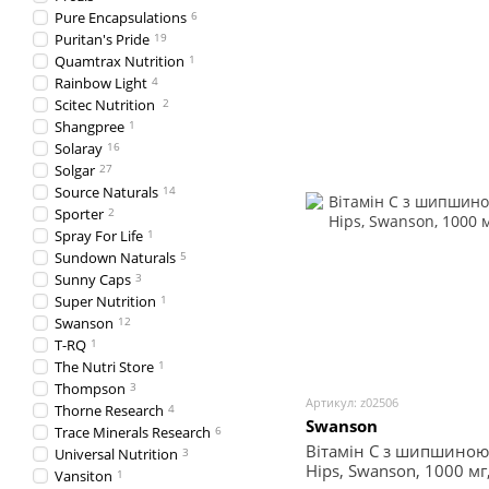
Pure Encapsulations
6
Puritan's Pride
19
Quamtrax Nutrition
1
Rainbow Light
4
Scitec Nutrition
2
Shangpree
1
Solaray
16
Solgar
27
Source Naturals
14
Sporter
2
Spray For Life
1
Sundown Naturals
5
Sunny Caps
3
Super Nutrition
1
Swanson
12
T-RQ
1
The Nutri Store
1
Thompson
3
Артикул: z02506
Thorne Research
4
Swanson
Trace Minerals Research
6
Вітамін С з шипшиною, 
Universal Nutrition
3
Hips, Swanson, 1000 мг
Vansiton
1