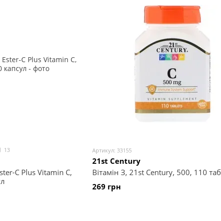
13
Артикул: 33155
21st Century
ter-C Plus Vitamin C,
Вітамін З, 21st Century, 500, 110 та
ул
269 грн