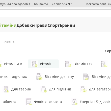
 Журнал про здоров'я
Контакти
Сервіс SAYYES
Програма лояльно
ЗМІ про нас
Публична оферта
Політика конфіденційності
Відмова ві
ітаміни
Добавки
Трави
Спорт
Бренди
Вітамін C
Сор
Вітаміни В
Вітамін C
Вітамін D3
ітних і годуючих
Вітаміни для віку
Вітаміни дл
Для тварин
Для підлітків
Для вегетарі
 таблеток
Фолієва кислота
Енергія і бадьоріс