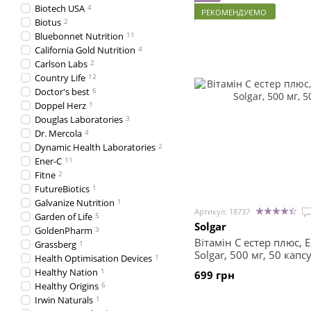
Biotech USA
4
РЕКОМЕНДУЄМО
Biotus
2
Bluebonnet Nutrition
11
California Gold Nutrition
4
Carlson Labs
2
Country Life
12
Doctor's best
6
Doppel Herz
1
Douglas Laboratories
3
Dr. Mercola
4
Dynamic Health Laboratories
2
Ener-C
11
Fitne
2
FutureBiotics
1
Galvanize Nutrition
1
Артикул: 18737
Garden of Life
5
Solgar
GoldenPharm
3
Вітамін С естер плюс, Es
Grassberg
1
Solgar, 500 мг, 50 капс
Health Optimisation Devices
1
Healthy Nation
1
699 грн
Healthy Origins
6
Irwin Naturals
1