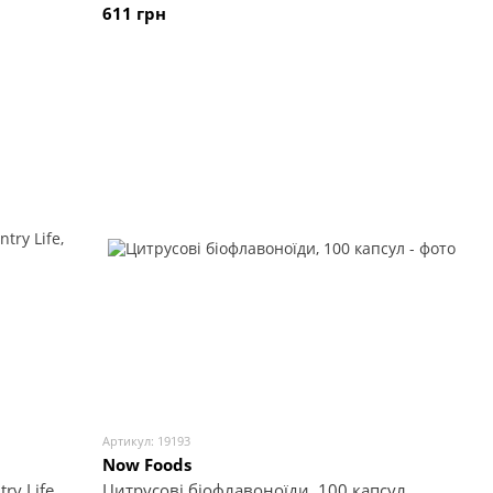
611 грн
Артикул: 19193
Now Foods
ry Life,
Цитрусові біофлавоноїди, 100 капсул