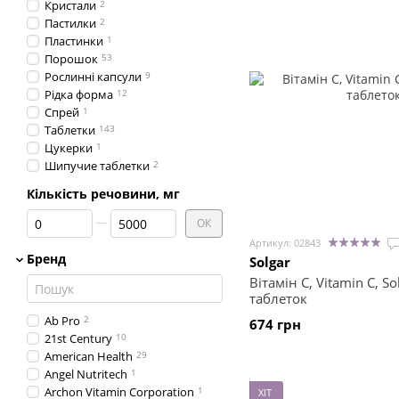
Кристали
2
Пастилки
2
Пластинки
1
Порошок
53
Рослинні капсули
9
Рідка форма
12
Спрей
1
Таблетки
143
Цукерки
1
Шипучие таблетки
2
Кількість речовини, мг
Від Кількість речовини, мг
До Кількість речовини, мг
ОК
Артикул: 02843
Бренд
Solgar
Вітамін С, Vitamin C, So
таблеток
Ab Pro
2
674 грн
21st Century
10
American Health
29
Angel Nutritech
1
Archon Vitamin Corporation
1
ХІТ