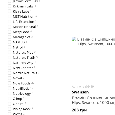
Jarrow Formulas
1
Kirkman Labs
1
Klaire Labs
1
MST Nutrition
6
Life Extension
1
Mason Natural
4
MegaFood
4
Metagenics
3
NAMED
1
Natrol
4
Nature's Plus
26
Nature's Truth
5
Nature's Way
1
New Chapter
5
Nordic Naturals
2
Novel
2
Now Foods
22
Артикул: z02489
NutriBiotic
12
Swanson
Nutricology
3
Вітамін С з шипшиною, 
Olimp
1
Hips, Swanson, 1000 мг
Orihiro
3
Piping Rock
2
203 грн
Prozis
2