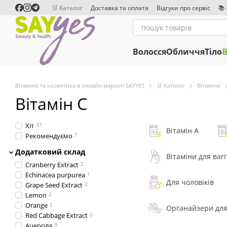
Перейти до основного контенту
🛒 Каталог
Доставка та оплата
Відгуки про сервіс
📚
Співробітництво
Редакційна політика
Волосся
Обличчя
Тіло
В
Вітаміни та косметика в онлайн маркеті SAYYES
🛒 Каталог
Вітаміни
Вітамін C
Хіт
37
Вітамін А
Рекомендуємо
7
Додатковий склад
Вітаміни для ваг
Cranberry Extract
2
Echinacea purpurea
1
Для чоловіків
Grape Seed Extract
2
Lemon
2
Orange
2
Органайзери для
Red Cabbage Extract
2
Ацерола
3