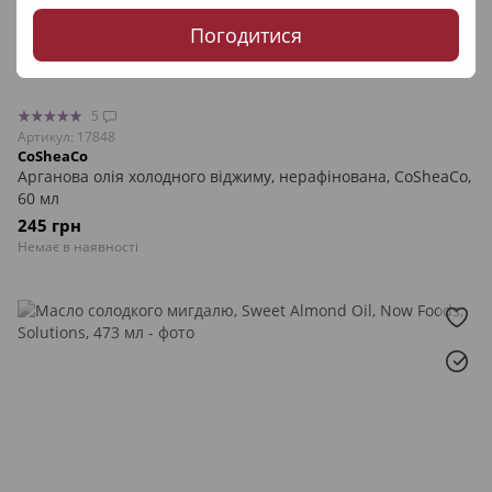
Погодитися
5
Артикул: 17848
CoSheaCo
Арганова олія холодного віджиму, нерафінована, CoSheaCo,
60 мл
245 грн
Немає в наявності