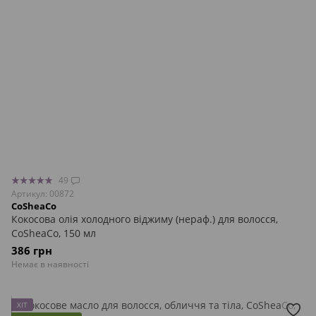
49
Артикул: 00872
CoSheaCo
Кокосова олія холодного віджиму (нераф.) для волосся,
CoSheaCo, 150 мл
386 грн
Немає в наявності
ХІТ