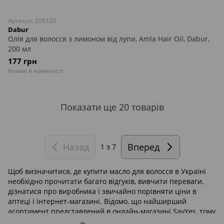
Артикул: Z08120
Dabur
Олія для волосся з лимоном від лупи, Amla Hair Oil, Dabur,
200 мл
177 грн
Немає в наявності
Показати ще 20 товарів
Назад
Вперед
1
з 7
Щоб визначитися, де купити масло для волосся в Україні
необхідно прочитати багато відгуків, вивчити переваги,
дізнатися про виробника і звичайно порівняти ціни в
аптеці і інтернет-магазині. Відомо, що найширший
асортимент представлений в онлайн-магазині SayYes, тому
ви легко зможете підібрати собі найкращий засіб для