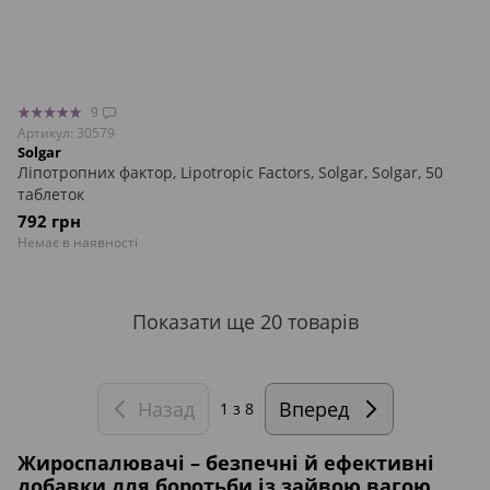
9
Артикул: 30579
Solgar
Ліпотропних фактор, Lipotropic Factors, Solgar, Solgar, 50
таблеток
792 грн
Немає в наявності
Показати ще 20 товарів
Назад
Вперед
1
з 8
Жироспалювачі – безпечні й ефективні
добавки для боротьби із зайвою вагою