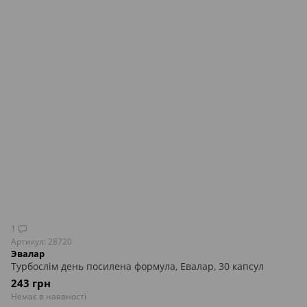
1
Артикул: 28720
Эвалар
Турбослім день посилена формула, Евалар, 30 капсул
243 грн
Немає в наявності