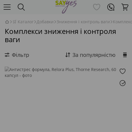
🛒 Каталог
Добавки
Зниження і контроль ваги
Комплекс
Комплекси зниження і контроля
ваги
Фільтр
За популярністю