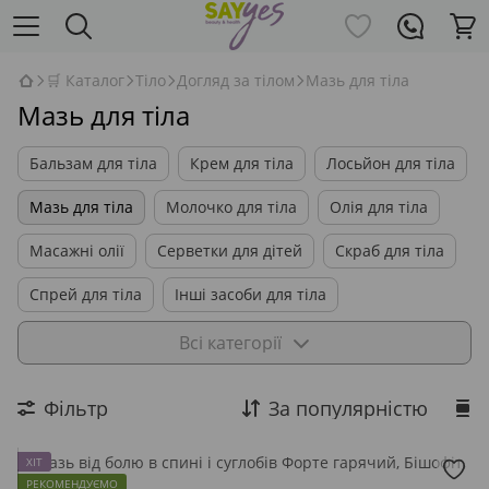
🛒 Каталог
Тіло
Догляд за тілом
Мазь для тіла
Мазь для тіла
Бальзам для тіла
Крем для тіла
Лосьйон для тіла
Мазь для тіла
Молочко для тіла
Олія для тіла
Масажні олії
Серветки для дітей
Скраб для тіла
Спрей для тіла
Інші засоби для тіла
Косметичні набори для тіла
Всі категорії
Фільтр
За популярністю
ХІТ
РЕКОМЕНДУЄМО