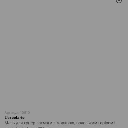
Артикул: 15015
L’erbolario
Мазь для супер засмаги з морквою, волоським горіхом і