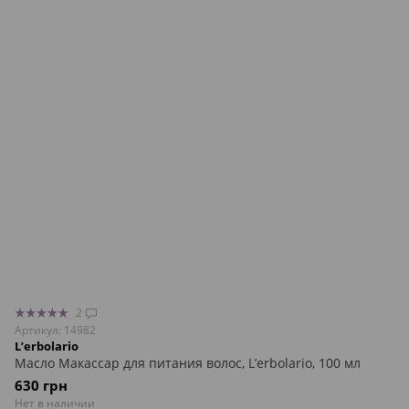
2
Артикул: 14982
L’erbolario
Масло Макассар для питания волос, L’erbolario, 100 мл
630 грн
Нет в наличии