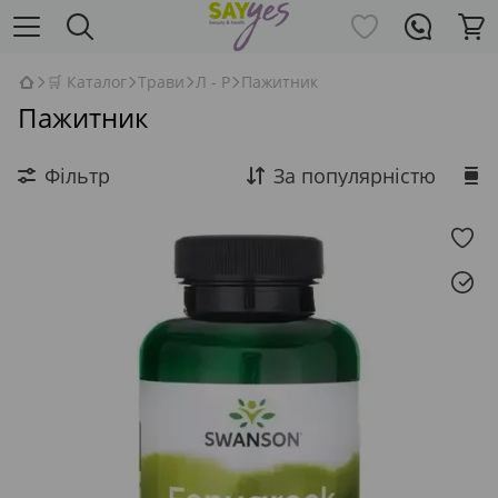
🛒 Каталог
Трави
Л - Р
Пажитник
Пажитник
Фільтр
За популярністю