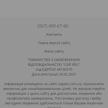
вигідною ціною в Києві і інших містах України з
можливістю кур'єрської доставки на будинок можна на
сайті SAYYES.
Користь пажитника
(067) 400-67-86
Пажитник є трав'яниста рослина, стебла, насіння, листя і
коріння якого використовуються в кулінарії. Незважаючи
Контакти
на це, детальне вивчення складу цього продукту дозволило
Повна версія сайту
застосовувати його в медичних цілях.
Зростає пажитник на кількох континентах і має ряд
Мапа сайту
різновидів і назв, таких як фенгурек,хільбе, верблюжа
колючка, шамбала і інші. Всі вони мають приблизно
ТОВАРИСТВО З ОБМЕЖЕННОЮ
однаковий хімічний склад, що включає такі поживні
ВІДПОВІДАЛЬНІСТЮ "СЕЙ ЙЕС"
речовини як:
код ЄДРПОУ 44105570
Дата реєстрації 26.02.2021
алкалоїди;
антиоксиданти;
Інформація розміщена на сайті sayyes.com.ua, призначена
виключно для ознайомлювальних цілей. Не використовуйте
целюлоза;
інформацію з цього сайту для діагностики, лікування або
ензими;
профілактики захворювань. Постановка діагнозу і вибір
вітаміни A, E, C, PP і B9;
методики лікування здійснюється тільки Вашим лікуючим
лікарем!