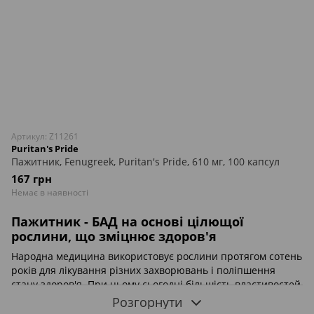
Артикул: Z11261
Puritan's Pride
Пажитник, Fenugreek, Puritan's Pride, 610 мг, 100 капсул
167 грн
Немає в наявності
Пажитник - БАД на основі цілющої
рослини, що зміцнює здоров'я
Народна медицина використовує рослини протягом сотень
років для лікування різних захворювань і поліпшення
стану здоров'я. При цьому сьогодні більшість властивостей
таких продуктів має наукове обгрунтування. До числа
Розгорнути
таких добавок відносять пажитник. Купити його за