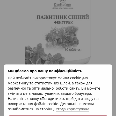
Ми дбаємо про вашу конфіденційність
Артикул: Z08674
Цей веб-сайт використовує файли cookie для
Danikafarm
маркетингу та статистичних цілей, а також для
Фенугрек (Пажитник сінний), Danikafarm, 90 таблеток
безпечної та оптимальної роботи сайту. Ви можете
59 грн
змінити це в налаштуваннях вашого браузера.
Немає в наявності
Натисніть кнопку «Погодитися», щоб дати згоду на
використання файлів cookie. Детальніше можна
ознайомитися на сторінці
Угода користувача
.