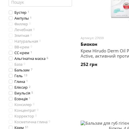
Бустер
1
Ампулы
1
Филлер
0
Лечебная
0
Элитная
0
Артикул: 27659
Натуральная
0
Биокон
BB-крем
0
Крем Hirudo Derm Oil P
CC-крем
1
Active, активний проти
Альгінатна маска
6
мл
252 грн
База
0
Бальзам
7
Гель
13
Глина
1
Еліксир
2
Емульсія
5
Есенція
1
Консилер
0
Концентрат
0
Корректор
0
Косметична глина
0
Крем
51