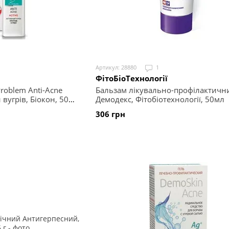
Артикул: 28880
1
ФітоБіоТехнології
roblem Anti-Acne
Бальзам лікувально-профілактичн
 вугрів, Біокон, 50
Демодекс, Фітобіотехнології, 50мл
306 грн