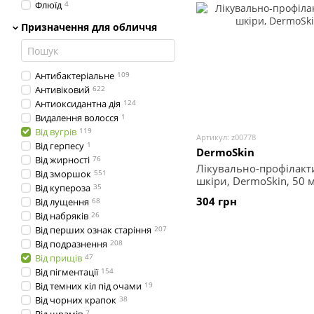
Флюїд
4
Призначення для обличчя
Антибактеріальне
109
Антивіковий
622
Антиоксидантна дія
124
Видалення волосся
1
Від вугрів
119
Артикул: z00778
Від герпесу
1
DermoSkin
Від жирності
76
Лікувально-профілакт
Від зморшок
551
шкіри, DermoSkin, 50 
Від купероза
35
304 грн
Від лущення
68
Від набряків
26
Від перших ознак старіння
207
Від подразнення
208
Від прищів
47
Від пігментації
154
Від темних кіл під очами
19
Від чорних крапок
38
7