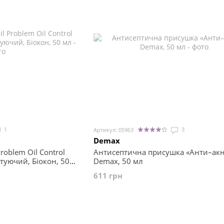
1
3
Артикул: 05963
Demax
roblem Oil Control
Антисептична присушка «Анти–акн
туючий, Біокон, 50
Demax, 50 мл
611 грн