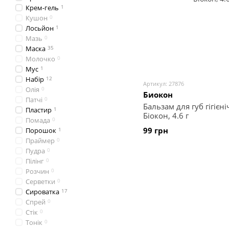
Крем-гель
1
Кушон
0
Лосьйон
1
Мазь
0
Маска
35
Молочко
0
Мус
1
Набір
12
Артикул: 27876
Олія
0
Биокон
Патчі
0
Бальзам для губ гігіє
Пластир
1
Біокон, 4.6 г
Помада
0
99 грн
Порошок
1
Праймер
0
Пудра
0
Пілінг
0
Розчин
0
Серветки
0
Сироватка
17
Спрей
0
Стік
0
Тонік
0