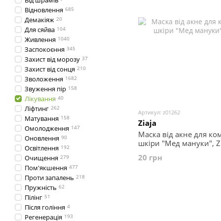
Від шрамів
Відновлення
685
Демакіяж
20
Для сяйва
104
Живлення
1040
Заспокоєння
345
Захист від морозу
37
Захист від сонця
210
Зволоження
1682
Звуження пір
158
Лікування
40
Ліфтинг
262
Артикул: z01262
Матування
158
Ziaja
Омолодження
147
Маска від акне для ко
Оновлення
90
шкіри "Мед мануки", Zi
Освітлення
192
20 грн
Очищення
279
Пом'якшення
477
Проти запалень
218
Пружність
62
Пілінг
51
Після гоління
4
Регенерація
193