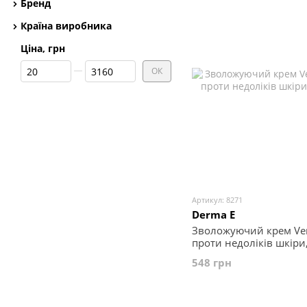
Бренд
Країна виробника
Ціна, грн
Від Ціна, грн
До Ціна, грн
ОК
Артикул: 8271
Derma E
Зволожуючий крем Ver
проти недоліків шкіри,
548 грн