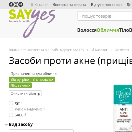
Перейти до основного контенту
🛒 Каталог
Доставка та оплата
Відгуки про сервіс
📚
Співробітництво
Редакційна політика
Волосся
Обличчя
Тіло
В
Вітаміни та косметика в онлайн маркеті SAYYES
🛒 Каталог
Обличчя
Засоби проти акне (прищів
Призначення для обличчя:
Від вугрів
Від прищів
Лікування
Очистити фільтр
Хіт
1
Рекомендуємо
0
SALE
2
Вид засобу