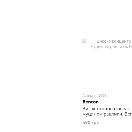
Артикул: 13526
Benton
Високо концентрована
муцином равлики, Ben
590 грн