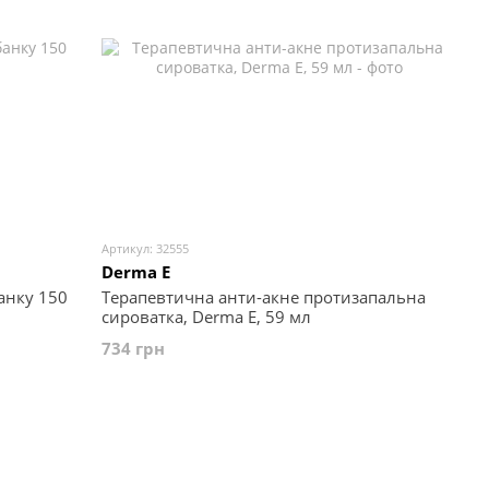
Артикул: 32555
Derma E
банку 150
Терапевтична анти-акне протизапальна
сироватка, Derma E, 59 мл
734 грн