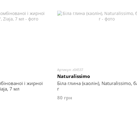
Артикул: z04537
Naturalissimo
мбінованої і жирної
Біла глина (каолін), Naturalissimo, 
aja, 7 мл
г
80 грн