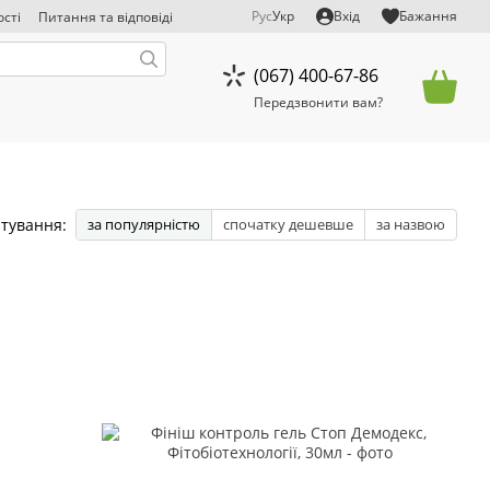
Рус
Укр
Вхід
Бажання
сті
Питання та відповіді
д відповідальності
(067) 400-67-86
Передзвонити вам?
тування:
за популярністю
спочатку дешевше
за назвою