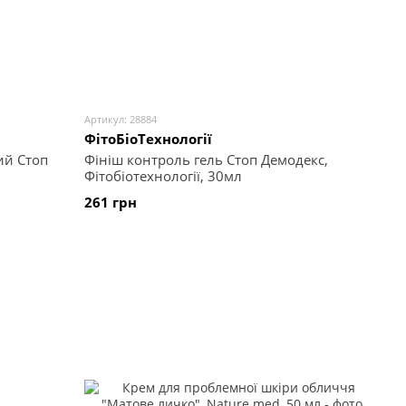
Артикул: 28884
ФітоБіоТехнології
Фініш контроль гель Стоп Демодекс,
ий Стоп
Фітобіотехнології, 30мл
261 грн