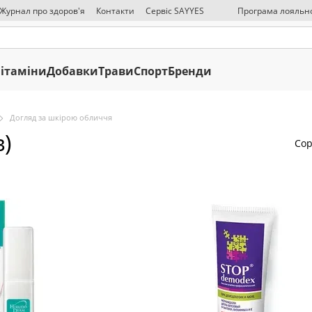
 Журнал про здоров'я
Контакти
Сервіс SAYYES
Програма лояльно
ЗМІ про нас
Публична оферта
Політика конфіденційності
Відмова ві
ітаміни
Добавки
Трави
Спорт
Бренди
Догляд за шкірою обличчя
)
Сор