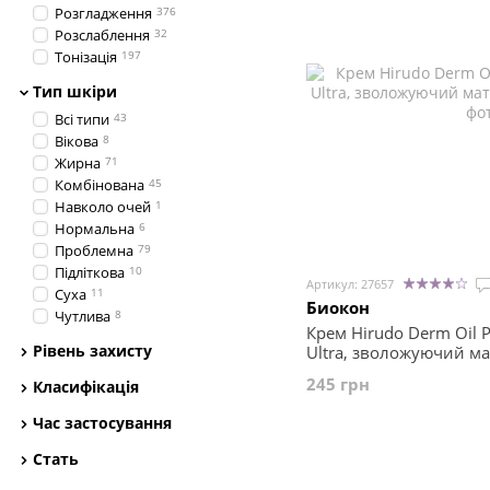
Розгладження
376
Розслаблення
32
Тонізація
197
Тип шкіри
Всі типи
43
Вікова
8
Жирна
71
Комбінована
45
Навколо очей
1
Нормальна
6
Проблемна
79
Підліткова
10
Артикул: 27657
Суха
11
Биокон
Чутлива
8
Крем Hirudo Derm Oil P
Рівень захисту
Ultra, зволожуючий ма
мл
245 грн
Класифікація
Час застосування
Стать