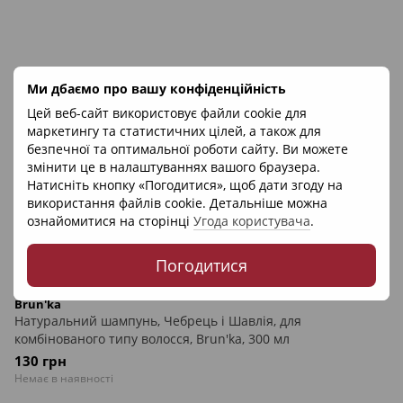
Ми дбаємо про вашу конфіденційність
Цей веб-сайт використовує файли cookie для
маркетингу та статистичних цілей, а також для
безпечної та оптимальної роботи сайту. Ви можете
змінити це в налаштуваннях вашого браузера.
Натисніть кнопку «Погодитися», щоб дати згоду на
використання файлів cookie. Детальніше можна
ознайомитися на сторінці
Угода користувача
.
Погодитися
Артикул: 16001
Brun'ka
Натуральний шампунь, Чебрець і Шавлія, для
комбінованого типу волосся, Brun'ka, 300 мл
130 грн
Немає в наявності