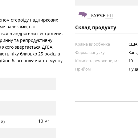
КУР'ЄР
НП
оном стероїду надниркових
ими залозами, він
Склад продукту
ться в андрогени і естрогени.
кринну та репродуктивну
Країна виробника
США
о якого звертається ДГЕА,
Форма випуску
Капс
ають піку близько 25 років, а
ійне благополуччя та імунну
Кількість речовини, мг
10
Прийом
1 у 
10 мг
ий)