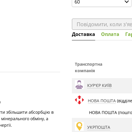
60
Повідомити, коли з'я
Доставка
Оплата
Га
Транспортна
компанія
КУР'ЄР КИЇВ
НОВА ПОШТА
(відділ
в
гти збільшити абсорбцію в
НОВА ПОШТА (поштом
 мінерального обміну, а
ергії.
УКРПОШТА