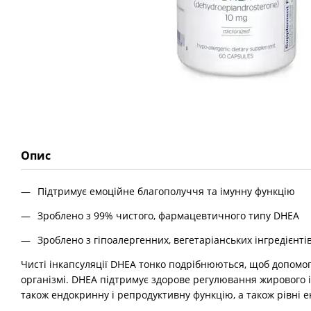
Опис
Підтримує емоційне благополуччя та імунну функцію
Зроблено з 99% чистого, фармацевтичного типу DHEA
Зроблено з гіпоалергенних, вегетаріанських інгредієнті
Чисті інкапсуляції DHEA тонко подрібнюються, щоб допомо
організмі. DHEA підтримує здорове регулювання жирового і
також ендокринну і репродуктивну функцію, а також рівні ен