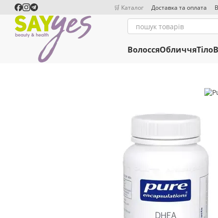
Перейти до основного контенту
🛒 Каталог
Доставка та оплата
В
Волосся
Обличчя
Тіло
В