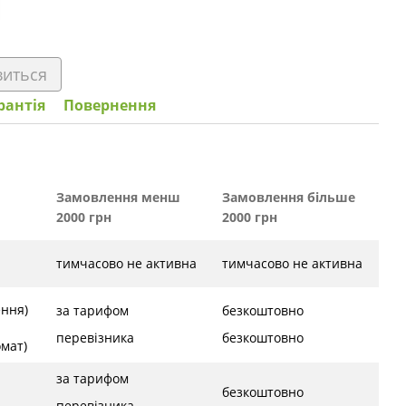
виться
рантія
Повернення
Замовлення менш
Замовлення більше
2000 грн
2000 грн
тимчасово не активна
тимчасово не активна
ення)
за тарифом
безкоштовно
перевізника
безкоштовно
ат)
за тарифом
безкоштовно
перевізника