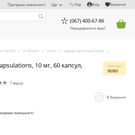
Рус
Укр
Вхід
Бажання
Програма лояльності
Ще
(067) 400-67-86
Передзвонити вам?
ті SAYYES
🛒 Каталог
Спорт
Швидке зростання м'язів
psulations, 10 мг, 60 капсул,
Артикул
30383
1 відгук
В бажання
ограми лояльності