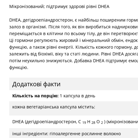
Мікронізований; підтримує здорові рівні DHEA
DHEA, дегідроепіандростерон, є найбільш поширеним горм
залоз в організмі. Після того, як він виробиться наднирков
переміщається в клітини по всьому тілу, де він перетворює
Ці гормони регулюють жировий і мінеральний обмін, ендо
функцію, а також рівні енергії. Кількість кожного гормону, д
залежить від біохімії, віку та статі людини. Рівні DHEA досяг
потім неухильно знижуються. Добавка DHEA підтримує емоц
функцію.
Додаткові факти
Кількість на порцію:
1 капсула в день
кожна вегетаріанська капсула містить:
DHEA (дегідроепіандростерон, C
H
O
) (мікронізован
19
28
2
інші інгредієнти: гіпоалергенне рослинне волокно