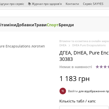
ідгуки про сервіс
📚 Журнал про здоров'я
Контакти
Сервіс SAYYES
ітаміни
Добавки
Трави
Спорт
Бренди
Вітаміни та косметика в онлайн марке
DHEA
DHEA Pure Encapsulations
ДГЕА, DHEA, Pure Enca
30383
Немає в наявності
1 183 грн
%
Ввійти
для відображення пр
Кількість табл / капс