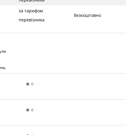
за тарифом
безкоштовно
перевізника
ули
день