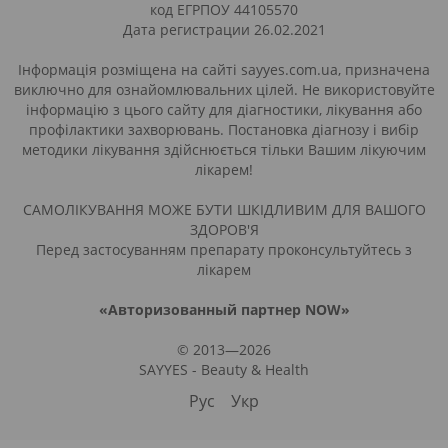
код ЕГРПОУ 44105570
Дата регистрации 26.02.2021
Інформація розміщена на сайті sayyes.com.ua, призначена
виключно для ознайомлювальних цілей. Не використовуйте
інформацію з цього сайту для діагностики, лікування або
профілактики захворювань. Постановка діагнозу і вибір
методики лікування здійснюється тільки Вашим лікуючим
лікарем!
САМОЛІКУВАННЯ МОЖЕ БУТИ ШКІДЛИВИМ ДЛЯ ВАШОГО
ЗДОРОВ'Я
Перед застосуванням препарату проконсультуйтесь з
лікарем
«Авторизованный партнер NOW»
© 2013—2026
SAYYES - Beauty & Health
Рус
Укр