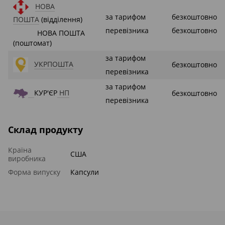
НОВА
за тарифом
безкоштовно
ПОШТА
(відділення)
перевізника
безкоштовно
НОВА ПОШТА
(поштомат)
за тарифом
УКРПОШТА
безкоштовно
перевізника
за тарифом
КУР'ЄР
НП
безкоштовно
перевізника
Склад продукту
Країна
США
виробника
Форма випуску
Капсули