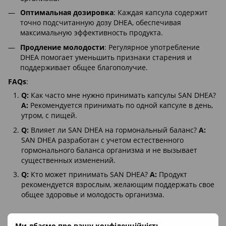
Оптимальная дозировка
: Каждая капсула содержит
точно подсчитанную дозу DHEA, обеспечивая
максимальную эффективность продукта.
Продление молодости
: Регулярное употребление
DHEA помогает уменьшить признаки старения и
поддерживает общее благополучие.
FAQs
:
Q:
Как часто мне нужно принимать капсулы SAN DHEA?
A:
Рекомендуется принимать по одной капсуле в день,
утром, с пищей.
Q:
Влияет ли SAN DHEA на гормональный баланс?
A:
SAN DHEA разработан с учетом естественного
гормонального баланса организма и не вызывает
существенных изменений.
Q:
Кто может принимать SAN DHEA?
A:
Продукт
рекомендуется взрослым, желающим поддержать свое
общее здоровье и молодость организма.
Ми дбаємо про вашу конфіденційність