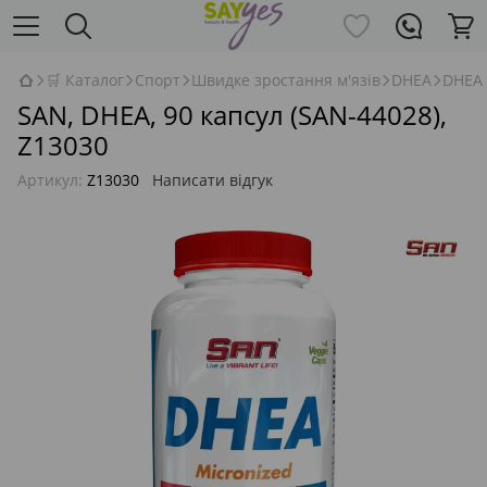
🛒 Каталог
Спорт
Швидке зростання м'язів
DHEA
DHEA
SAN, DHEA, 90 капсул (SAN-44028),
Z13030
Артикул:
Z13030
Написати відгук