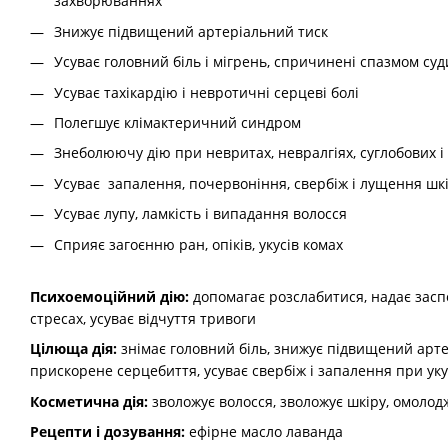
захворюваннях
Знижує підвищений артеріальний тиск
Усуває головний біль і мігрень, спричинені спазмом су
Усуває тахікардію і невротичні серцеві болі
Полегшує клімактеричний синдром
Знеболюючу дію при невритах, невралгіях, суглобових і
Усуває запалення, почервоніння, свербіж і лущення шк
Усуває лупу, ламкість і випадання волосся
Сприяє загоєнню ран, опіків, укусів комах
Психоемоційний дію:
допомагає розслабитися, надає зас
стресах, усуває відчуття тривоги
Цілюща дія:
знімає головний біль, знижує підвищений арте
прискорене серцебиття, усуває свербіж і запалення при уку
Косметична дія:
зволожує волосся, зволожує шкіру, омолодж
Рецепти і дозування:
ефірне масло лаванда