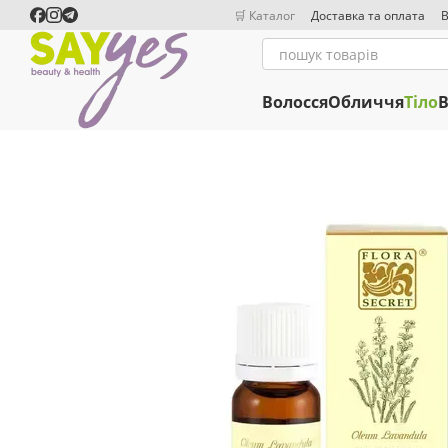
Перейти до основного контенту
🛒 Каталог
Доставка та оплата
В
Волосся
Обличчя
Тіло
В