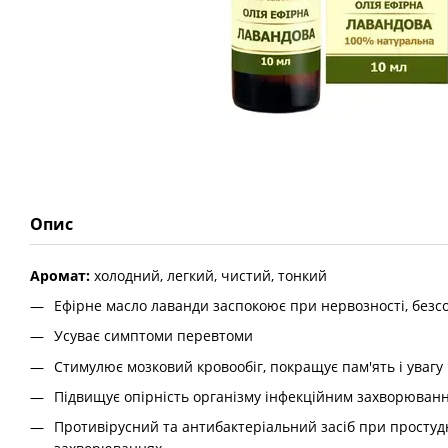
Опис
Аромат:
холодний, легкий, чистий, тонкий
Ефірне масло лаванди заспокоює при нервозності, безсо
Усуває симптоми перевтоми
Стимулює мозковий кровообіг, покращує пам'ять і увагу
Підвищує опірність організму інфекційним захворюван
Противірусний та антибактеріальний засіб при простудн