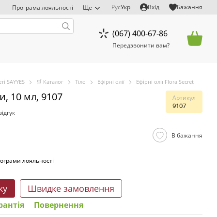
Рус
Укр
Вхід
Бажання
Програма лояльності
Ще
(067) 400-67-86
Передзвонити вам?
ті SAYYES
🛒 Каталог
Тіло
Ефірні олії
Ефірні олії Flora Secret
, 10 мл, 9107
Артикул
9107
ідгук
В бажання
ограми лояльності
ку
Швидке замовлення
рантія
Повернення