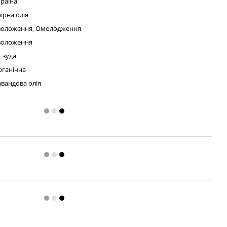
раїна
ірна олія
воложення, Омолодження
воложення
 зуда
рганічна
вандова олія