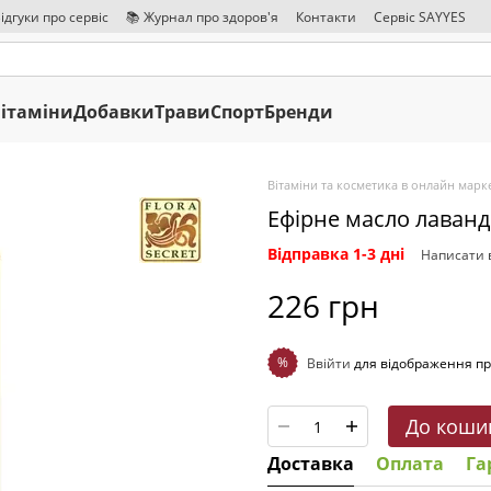
ідгуки про сервіс
📚 Журнал про здоров'я
Контакти
Сервіс SAYYES
ітаміни
Добавки
Трави
Спорт
Бренди
Вітаміни та косметика в онлайн марке
Ефірне масло лаванди
Відправка 1-3 дні
Написати в
226 грн
%
Ввійти
для відображення пр
До коши
Доставка
Оплата
Га