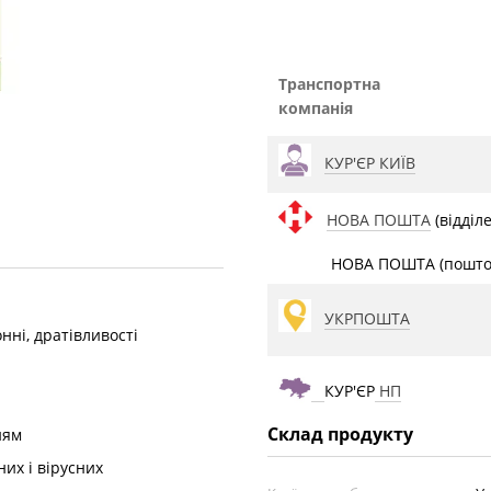
Транспортна
компанія
КУР'ЄР КИЇВ
НОВА ПОШТА
(відділ
НОВА ПОШТА (поштом
УКРПОШТА
нні, дратівливості
КУР'ЄР
НП
Склад продукту
ням
их і вірусних