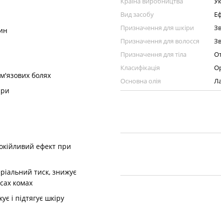
Країна виробництва
Ук
Вид засобу
Еф
Призначення для шкіри
З
дин
Призначення для волосся
З
Призначення для тіла
От
Класифікація
О
 м'язових болях
Основна олія
Ла
іри
покійливий ефект при
ріальний тиск, знижує
сах комах
ує і підтягує шкіру