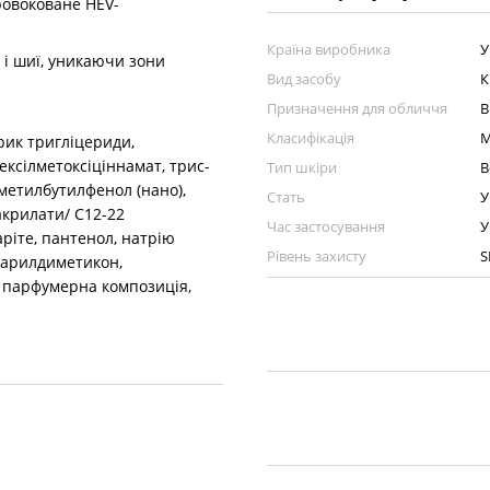
ровоковане HEV-
.
Країна виробника
У
і шиї, уникаючи зони
Вид засобу
К
Призначення для обличчя
В
Класифікація
М
ик тригліцериди,
ексілметоксіціннамат, трис-
Тип шкіри
В
метилбутилфенол (нано),
Стать
У
акрилати/ С12-22
Час застосування
У
аріте, пантенол, натрію
Рівень захисту
S
теарилдиметикон,
, парфумерна композиція,