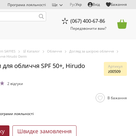
Рус
Укр
Вхід
Бажання
Програма лояльності
Ще
(067) 400-67-86
Передзвонити вам?
ті SAYYES
🛒 Каталог
Обличчя
Догляд за шкірою обличчя
ччя Hirudo Derm
для обличчя SPF 50+, Hirudo
Артикул
z00509
2 відгуки
В бажання
ограми лояльності
ку
Швидке замовлення