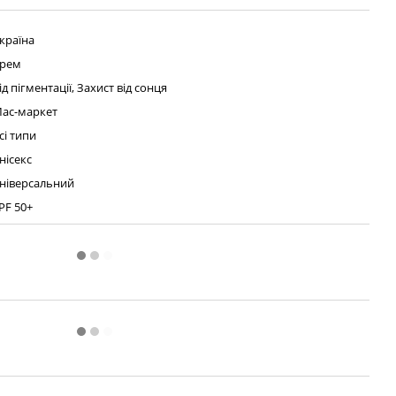
країна
рем
ід пігментації, Захист від сонця
ас-маркет
сі типи
нісекс
ніверсальний
PF 50+