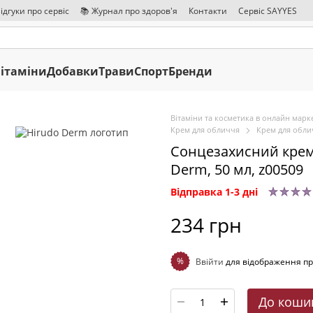
ідгуки про сервіс
📚 Журнал про здоров'я
Контакти
Сервіс SAYYES
ітаміни
Добавки
Трави
Спорт
Бренди
Вітаміни та косметика в онлайн марке
Крем для обличчя
Крем для обли
Сонцезахисний крем 
Derm, 50 мл, z00509
Відправка 1-3 дні
234 грн
%
Ввійти
для відображення пр
До коши