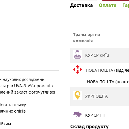
Доставка
Оплата
Га
Транспортна
компанія
КУР'ЄР КИЇВ
НОВА ПОШТА
(відділ
х наукових досліджень.
НОВА ПОШТА (поштом
льтрів UVA-/UVУ-променів,
силений захист фоточутливої
УКРПОШТА
іста та пляжу.
ячних опіків,
КУР'ЄР
НП
тійким.
Склад продукту