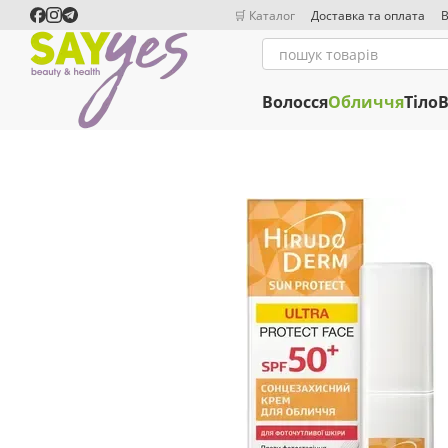
Перейти до основного контенту
🛒 Каталог
Доставка та оплата
В
Волосся
Обличчя
Тіло
В