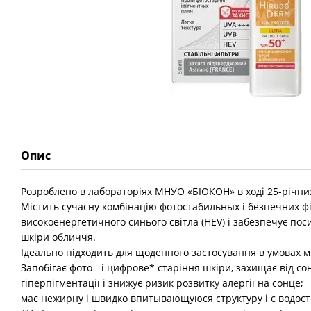
Опис
Розроблено в лабораторіях МНУО «БІОКОН» в ході 25-річни
Містить сучасну комбінацію фотостабильных і безпечних фі
високоенергетичного синього світла (HEV) і забезпечує по
шкіри обличчя.
Ідеально підходить для щоденного застосування в умовах м
Запобігає фото - і цифрове* старіння шкіри, захищає від сон
гіперпігментації і знижує ризик розвитку алергії на сонце;
має нежирну і швидко впитывающуюся структуру і є водос