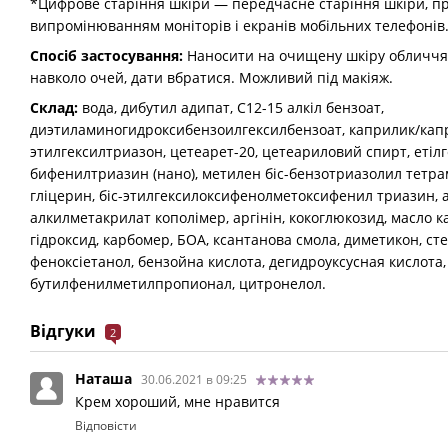
*Цифрове старіння шкіри — передчасне старіння шкіри, п
випромінюванням моніторів і екранів мобільних телефонів
Спосіб застосування:
Наносити на очищену шкіру обличчя 
навколо очей, дати вбратися. Можливий під макіяж.
Склад:
вода, дибутил адипат, С12-15 алкіл бензоат,
диэтиламиногидроксибензоилгексилбензоат, каприлик/капр
этилгексилтриазон, цетеарет-20, цетеариловий спирт, етілг
бифенилтриазин (нано), метилен біс-бензотриазолил тетра
гліцерин, біс-этилгексилоксифенолметоксифенил триазин, 
алкилметакрилат кополімер, аргінін, кокоглюкозид, масло к
гідроксид, карбомер, БОА, ксантанова смола, диметикон, с
феноксіетанол, бензойна кислота, дегидроуксусная кислота
бутилфенилметилпропионал, цитронелол.
Відгуки
2
Наташа
30.06.2021 в 09:25
Крем хороший, мне нравится
Відповісти