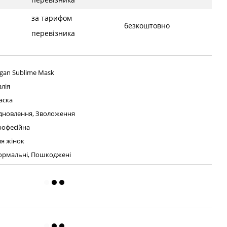
за тарифом
безкоштовно
перевізника
gan Sublime Mask
алія
аска
ідновлення, Зволоження
рофесійна
я жінок
ормальні, Пошкоджені