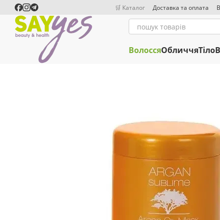
Перейти до основного контенту
🛒 Каталог
Доставка та оплата
В
Волосся
Обличчя
Тіло
В