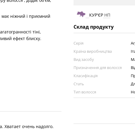
у волосся , додає об'єм,
КУР'ЄР
НП
а має ніжний і приємний
Склад продукту
агатогранності тіні,
ливий ефект блиску.
Серія
Ar
Країна виробництва
Іт
Вид засобу
М
Призначення для волосся
В
Класифікація
П
Стать
Дл
Тип волосся
Н
. Хватает очень надолго.