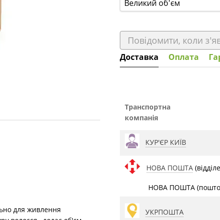
Великий об'єм
Повідомити, коли з'я
Доставка
Оплата
Га
Транспортна
компанія
КУР'ЄР КИЇВ
НОВА ПОШТА
(відділ
НОВА ПОШТА (поштом
ьно для живлення
УКРПОШТА