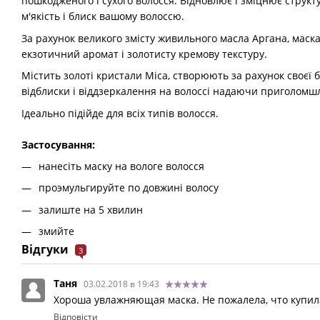
пошкодженого і сухого волосся. Відновлює і зміцнює структур
м'якість і блиск вашому волоссю.
За рахунок великого змісту живильного масла Аргана, маск
екзотичний аромат і золотисту кремову текстуру.
Містить золоті кристали Mica, створюють за рахунок своєї б
відблиски і віддзеркалення на волоссі надаючи приголомш
Ідеально підійде для всіх типів волосся.
Застосування:
нанесіть маску на вологе волосся
проэмульгируйте по довжині волосу
залиште на 5 хвилин
змийте
Відгуки
3
Таня
03.02.2018 в 19:43
Хороша увлажняющая маска. Не пожалела, что купила
Відповісти