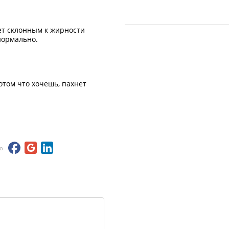
дет склонным к жирности
нормально.
отом что хочешь, пахнет
ю