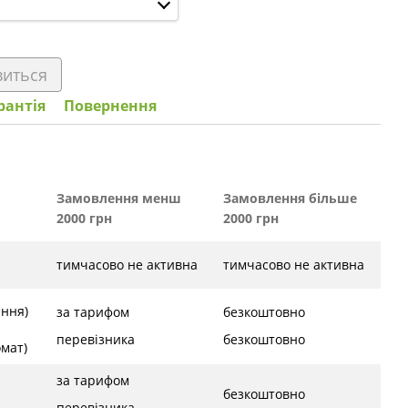
виться
рантія
Повернення
Замовлення менш
Замовлення більше
2000 грн
2000 грн
тимчасово не активна
тимчасово не активна
ення)
за тарифом
безкоштовно
перевізника
безкоштовно
ат)
за тарифом
безкоштовно
перевізника