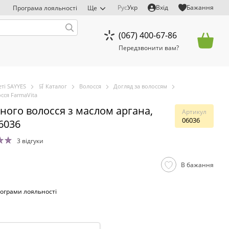
Рус
Укр
Вхід
Бажання
Програма лояльності
Ще
(067) 400-67-86
Передзвонити вам?
ті SAYYES
🛒 Каталог
Волосся
Догляд за волоссям
сся FarmaVita
ого волосся з маслом аргана,
Артикул
06036
06036
3 відгуки
В бажання
ограми лояльності