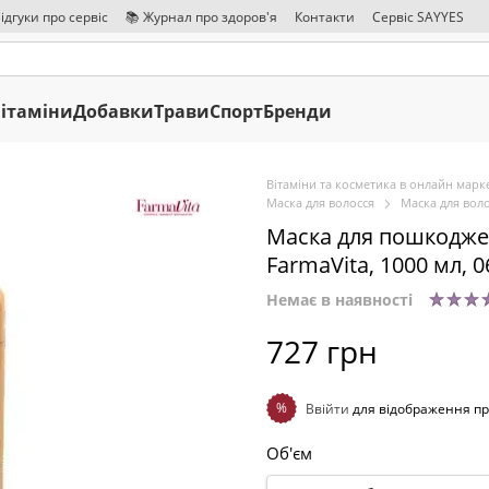
ідгуки про сервіс
📚 Журнал про здоров'я
Контакти
Сервіс SAYYES
ітаміни
Добавки
Трави
Спорт
Бренди
Вітаміни та косметика в онлайн марке
Маска для волосся
Маска для воло
Маска для пошкоджен
FarmaVita, 1000 мл, 
Немає в наявності
727 грн
%
Ввійти
для відображення пр
Об'єм