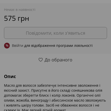
Немає в наявності
575 грн
Повідомити, коли з'явиться
Ввійти
для відображення програми лояльності
%
До обраного
Опис
Масло для волосся забезпечує інтенсивне зволоження і
якісний захист. Присутнє в його складі соняшникова олія
допомагає зберегти блиск і колір локонів. Органічні олії
оливи, жожоба, винограду і абиссинское масло зволожують
і живлять шкіру голови. Засіб не обважнює волосся і не
склеює їх. Має легкий літній аромат