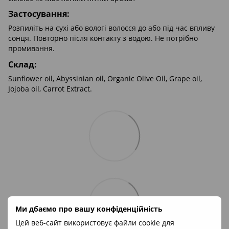
Застосування:
Розпиліть на сухі або вологі волосся до або під час впливу
сонця. Повторно після контакту з водою. Не потрібно
промивання.
Склад:
Sunflower oil, Abyssinian oil, Organic Olive Oil, Grape oil,
Jojoba oil, Carrot Extract.
Ми дбаємо про вашу конфіденційність
Цей веб-сайт використовує файли cookie для