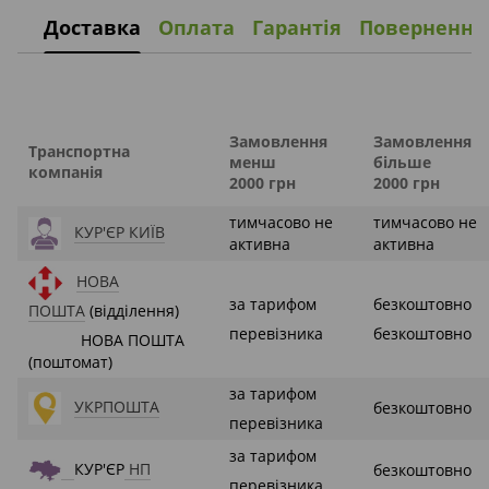
Доставка
Оплата
Гарантія
Повернення
Замовлення
Замовлення
Транспортна
менш
більше
компанія
2000 грн
2000 грн
тимчасово не
тимчасово не
КУР'ЄР КИЇВ
активна
активна
НОВА
за тарифом
безкоштовно
ПОШТА
(відділення)
перевізника
безкоштовно
НОВА ПОШТА
(поштомат)
за тарифом
УКРПОШТА
безкоштовно
перевізника
за тарифом
КУР'ЄР
НП
безкоштовно
перевізника