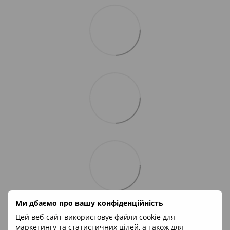
Ми дбаємо про вашу конфіденційність
Відгуки
4
Цей веб-сайт використовує файли cookie для
маркетингу та статистичних цілей, а також для