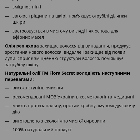
зміцнює нігті
загоює тріщини на шкірі, пом'якшує огрубілі ділянки
шкіри
застосовується в чистому вигляді і як основа для
ефірних масел
Олія реп'яхова
захищає волосся від випадання, продукує
зростання нового волосся, видаляє і захищає від появи
лупи, сприяє зміцненню структури волосся, пом'якшує
загрубілу шкіру
Натуральні олії ТМ Flora Secret володіють наступними
перевагами:
висока ступінь очистки
рекомендовані МОЗ України в косметології та медицині
мають протизапальну, протимікробну, імуномодулюючу
дію
виготовлено з екологічно чистої сировини
100% натуральний продукт