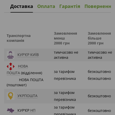
Доставка
Оплата
Гарантія
Повернення
Замовлення
Замовлення
Транспортна
менш
більше
компанія
2000 грн
2000 грн
тимчасово не
тимчасово не
КУР'ЄР КИЇВ
активна
активна
НОВА
за тарифом
безкоштовно
ПОШТА
(відділення)
перевізника
безкоштовно
НОВА ПОШТА
(поштомат)
за тарифом
УКРПОШТА
безкоштовно
перевізника
за тарифом
КУР'ЄР
НП
безкоштовно
перевізника