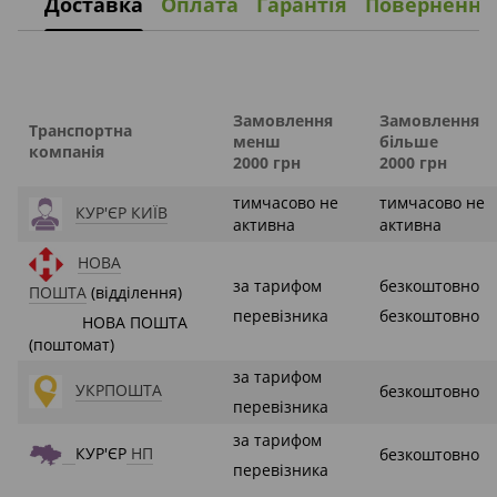
Доставка
Оплата
Гарантія
Повернення
Замовлення
Замовлення
Транспортна
менш
більше
компанія
2000 грн
2000 грн
тимчасово не
тимчасово не
КУР'ЄР КИЇВ
активна
активна
НОВА
за тарифом
безкоштовно
ПОШТА
(відділення)
перевізника
безкоштовно
НОВА ПОШТА
(поштомат)
за тарифом
УКРПОШТА
безкоштовно
перевізника
за тарифом
КУР'ЄР
НП
безкоштовно
перевізника