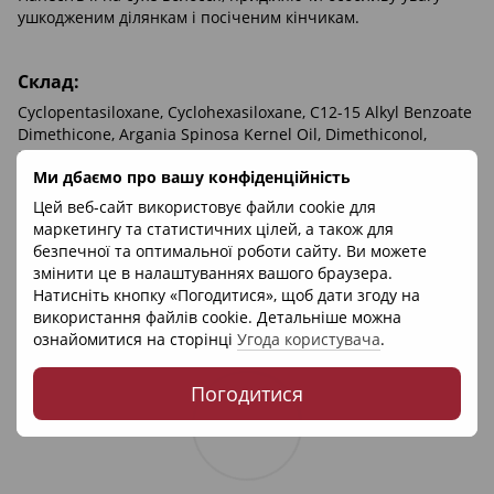
ушкодженим ділянкам і посіченим кінчикам.
Склад:
Cyclopentasiloxane, Cyclohexasiloxane, C12-15 Alkyl Benzoate
Dimethicone, Argania Spinosa Kernel Oil, Dimethiconol,
Simmondsia Chinensis (Jojoba) Seed Oil Olea Europaea (Olive)
Ми дбаємо про вашу конфіденційність
Fruit Oil, Fragrance.
Цей веб-сайт використовує файли cookie для
маркетингу та статистичних цілей, а також для
безпечної та оптимальної роботи сайту. Ви можете
змінити це в налаштуваннях вашого браузера.
Натисніть кнопку «Погодитися», щоб дати згоду на
використання файлів cookie. Детальніше можна
ознайомитися на сторінці
Угода користувача
.
Погодитися