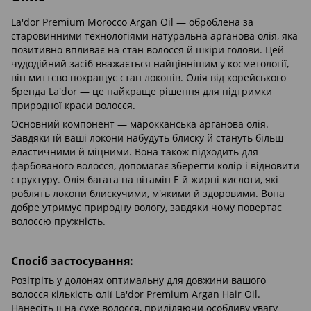
La'dor Premium Morocco Argan Oil — оброблена за
старовинними технологіями натуральна арганова олія, яка
позитивно впливає на стан волосся й шкіри голови. Цей
чудодійний засіб вважається найціннішим у косметології,
він миттєво покращує стан локонів. Олія від корейського
бренда La'dor — це найкраще рішення для підтримки
природної краси волосся.
Основний компонент — марокканська арганова олія.
Завдяки їй ваші локони набудуть блиску й стануть більш
еластичними й міцними. Вона також підходить для
фарбованого волосся, допомагає зберегти колір і відновити
структуру. Олія багата на вітамін Е й жирні кислоти, які
роблять локони блискучими, м'якими й здоровими. Вона
добре утримує природну вологу, завдяки чому повертає
волоссю пружність.
Cпосіб застосування:
Розітріть у долонях оптимальну для довжини вашого
волосся кількість олії La'dor Premium Argan Hair Oil.
Нанесіть її на сухе волосся, приділяючи особливу увагу