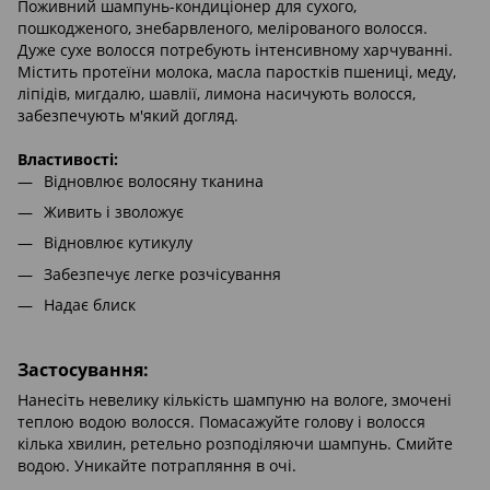
Поживний шампунь-кондиціонер для сухого,
пошкодженого, знебарвленого, мелірованого волосся.
Дуже сухе волосся потребують інтенсивному харчуванні.
Містить протеїни молока, масла паростків пшениці, меду,
ліпідів, мигдалю, шавлії, лимона насичують волосся,
забезпечують м'який догляд.
Властивості:
Відновлює волосяну тканина
Живить і зволожує
Відновлює кутикулу
Забезпечує легке розчісування
Надає блиск
Застосування:
Нанесіть невелику кількість шампуню на вологе, змочені
теплою водою волосся. Помасажуйте голову і волосся
кілька хвилин, ретельно розподіляючи шампунь. Cмийте
водою. Уникайте потрапляння в очі.