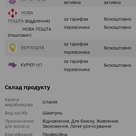
активна
активна
НОВА
за тарифом
безкоштовно
ПОШТА
(відділення)
перевізника
безкоштовно
НОВА ПОШТА
(поштомат)
за тарифом
УКРПОШТА
безкоштовно
перевізника
за тарифом
КУР'ЄР
НП
безкоштовно
перевізника
Склад продукту
Країна
Іспанія
виробництва
Вид засобу
Шампунь
Призначення
Відновлення, Для блиску, Живлення,
для волосся
Зволоження, Легке розчісування
Класифікація
Професійна