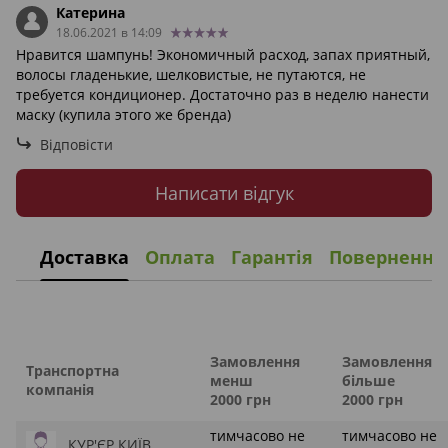
Катерина
18.06.2021 в 14:09
Нравится шампунь! Экономичный расход, запах приятный,
волосы гладенькие, шелковистые, не путаются, не
требуется кондиционер. Достаточно раз в неделю нанести
маску (купила этого же бренда)
Відповісти
Написати відгук
Доставка
Оплата
Гарантія
Повернення
Замовлення
Замовлення
Транспортна
менш
більше
компанія
2000 грн
2000 грн
тимчасово не
тимчасово не
КУР'ЄР КИЇВ