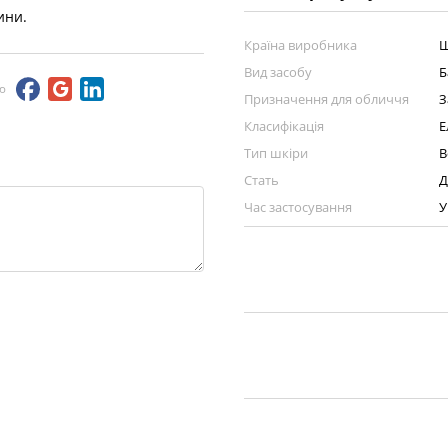
ини.
Країна виробника
Ш
Вид засобу
Б
ю
Призначення для обличчя
З
Класифікація
Е
Тип шкіри
В
Стать
Д
Час застосування
У