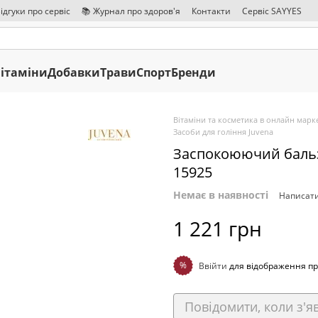
ідгуки про сервіс
📚 Журнал про здоров'я
Контакти
Сервіс SAYYES
ітаміни
Добавки
Трави
Спорт
Бренди
Вітаміни та косметика в онлайн марке
Засоби для гоління Juvena
Заспокоюючий бальзам
15925
Немає в наявності
Написати
1 221 грн
%
Ввійти
для відображення пр
Повідомити, коли з'я