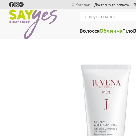
Перейти до основного контенту
🛒 Каталог
Доставка та оплата
В
Волосся
Обличчя
Тіло
В