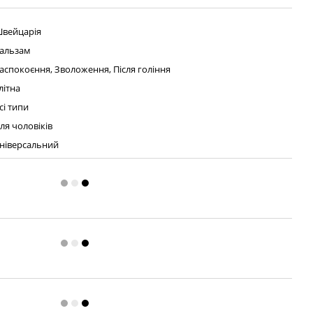
вейцарія
альзам
аспокоєння, Зволоження, Після гоління
літна
сі типи
ля чоловіків
ніверсальний