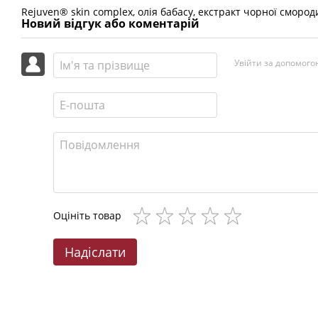
Rejuven® skin complex, олія бабасу, екстракт чорної смород
Новий відгук або коментарій
Увійти за допомого
Оцініть товар
Надіслати