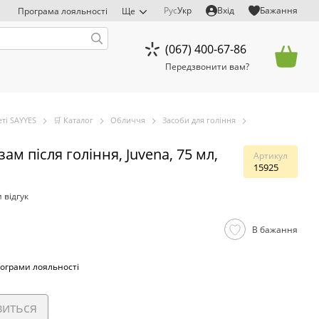
Рус
Укр
Вхід
Бажання
Програма лояльності
Ще
(067) 400-67-86
Передзвонити вам?
ті SAYYES
🛒 Каталог
Обличчя
Засоби для гоління
 після гоління, Juvena, 75 мл,
Артикул
15925
 відгук
В бажання
ограми лояльності
виться