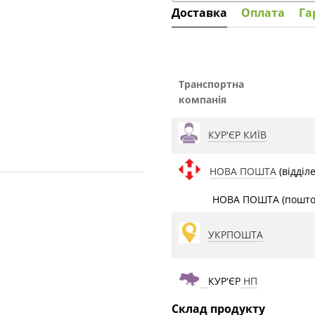
Доставка
Оплата
Га
Транспортна
компанія
КУР'ЄР КИЇВ
НОВА ПОШТА
(відділ
НОВА ПОШТА (поштом
УКРПОШТА
КУР'ЄР
НП
Склад продукту