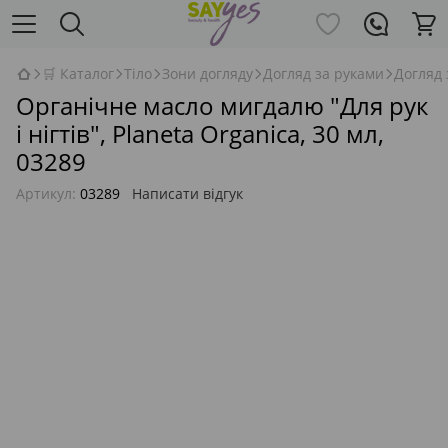
🛒 Каталог
Тіло
Зони догляду
Догляд за руками
Догляд 
Органічне масло мигдалю "Для рук
і нігтів", Planeta Organica, 30 мл,
03289
Артикул:
03289
Написати відгук