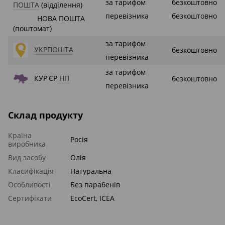
за тарифом
безкоштовно
ПОШТА
(відділення)
перевізника
безкоштовно
НОВА ПОШТА
(поштомат)
за тарифом
УКРПОШТА
безкоштовно
перевізника
за тарифом
КУР'ЄР
НП
безкоштовно
перевізника
Склад продукту
Країна
Росія
виробника
Вид засобу
Олія
Класифікація
Натуральна
Особливості
Без парабенів
Сертифікати
EcoСert, ICEA