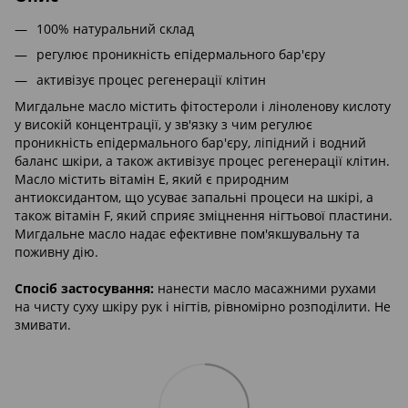
100% натуральний склад
регулює проникність епідермального бар'єру
активізує процес регенерації клітин
Мигдальне масло містить фітостероли і ліноленову кислоту
у високій концентрації, у зв'язку з чим регулює
проникність епідермального бар'єру, ліпідний і водний
баланс шкіри, а також активізує процес регенерації клітин.
Масло містить вітамін Е, який є природним
антиоксидантом, що усуває запальні процеси на шкірі, а
також вітамін F, який сприяє зміцнення нігтьової пластини.
Мигдальне масло надає ефективне пом'якшувальну та
поживну дію.
Спосіб застосування:
нанести масло масажними рухами
на чисту суху шкіру рук і нігтів, рівномірно розподілити. Не
змивати.