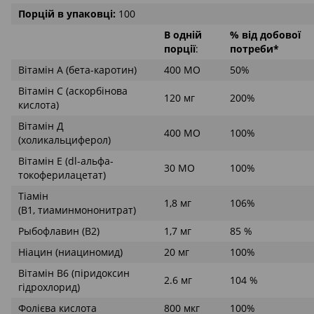
Порцій в упаковці:
100
В одній
% від добової
порції
:
потреби*
Вітамін А (бета-каротин)
400 МО
50%
Вітамін С (аскорбінова
120 мг
200%
кислота)
Вітамін Д
400 МО
100%
(холикальциферол)
Вітамін Е (dl-альфа-
30 МО
100%
токоферилацетат)
Тіамін
1,8 мг
106%
(В1, тиаминмононитрат)
Рыбофлавин (В2)
1,7 мг
85 %
Ніацин (ниациномид)
20 мг
100%
Вітамін В6 (піридоксин
2.6 мг
104 %
гідрохлорид)
Фолієва кислота
800 мкг
100%