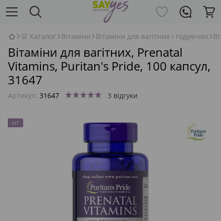
🛒 Каталог
Вітаміни
Вітаміни для вагітних і годуючих
Ві
Вітаміни для вагітних, Prenatal
Vitamins, Puritan's Pride, 100 капсул,
31647
Артикул:
31647
3 відгуки
ХІТ