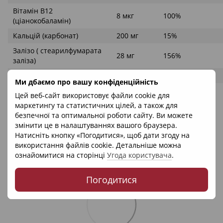
Вітамін В12
8 мкг
100%
(ціанокобаламін)
Кальцій (карбонат)
200 мг
15%
Залізо ( стеарилфумарата
28 мг
156%
заліза)
Йод (йодид калію)
150 мг
100%
Ми дбаємо про вашу конфіденційність
Цинк (оксид)
25 мг
167%
Цей веб-сайт використовує файли cookie для
маркетингу та статистичних цілей, а також для
безпечної та оптимальної роботи сайту. Ви можете
змінити це в налаштуваннях вашого браузера.
Натисніть кнопку «Погодитися», щоб дати згоду на
використання файлів cookie. Детальніше можна
ознайомитися на сторінці
Угода користувача
.
Погодитися