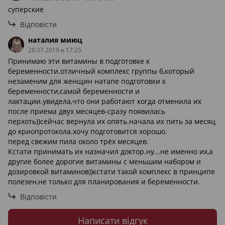
суперские
Відповісти
наталия миюц
28.07.2019 в 17:25
Принимаю эти витамины в подготовке к
беременности.отличный комплекс группы б,который
незаменим для женщин натапе подготовки к
беременности,самой беременности и
лактации.увидела,что они работают когда отменила их
после приема двух месяцев-сразу появилась
перхоть))сейчас вернула их опять.начала их пить за месяц
до криопротокола.хочу подготовится хорошо.
перед свежим пила около трёх месяцев.
Кстати принимать их назначил доктор.ну...не именно их,а
другие более дорогие витамины с меньшим набором и
дозировкой витаминов))кстати такой комплекс в принципе
полезен,не только для планирования и беременности.
Відповісти
Написати відгук