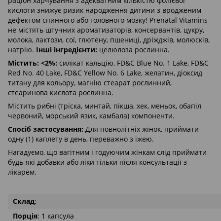
раціон харчування з адекватним кількістю фолієвої
кислоти знижує ризик народження дитини з вродженим
дефектом спинного або головного мозку! Prenatal Vitamins
не містять штучних ароматизаторів, консервантів, цукру,
молока, лактози, сої, глютену, пшениці, дріжджів, молюсків,
натрію.
Інші інгредієнти:
целюлоза рослинна.
Містить: <2%:
силікат кальцію, FD&C Blue No. 1 Lake, FD&C
Red No. 40 Lake, FD&C Yellow No. 6 Lake, желатин, діоксид
титану для кольору, магнію стеарат рослинний,
стеаринова кислота рослинна.
Містить рибні (тріска, минтай, пікша, хек, меньок, обапіл
червоний, морський язик, камбала) компоненти.
Спосіб застосування:
Для повнолітніх жінок, приймати
одну (1) каплету в день, переважно з їжею.
Нагадуємо, що вагітним і годуючим жінкам слід приймати
будь-які добавки або ліки тільки після консультації з
лікарем.
Склад
:
Порція
: 1 капсула