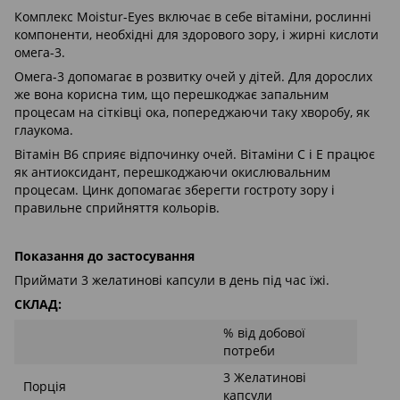
Комплекс Moistur-Eyes включає в себе вітаміни, рослинні
компоненти, необхідні для здорового зору, і жирні кислоти
омега-3.
Омега-3 допомагає в розвитку очей у дітей. Для дорослих
же вона корисна тим, що перешкоджає запальним
процесам на сітківці ока, попереджаючи таку хворобу, як
глаукома.
Вітамін В6 сприяє відпочинку очей. Вітаміни С і Е працює
як антиоксидант, перешкоджаючи окислювальним
процесам. Цинк допомагає зберегти гостроту зору і
правильне сприйняття кольорів.
Показання до застосування
Приймати 3 желатинові капсули в день під час їжі.
СКЛАД:
% від добової
потреби
3 Желатинові
Порція
капсули