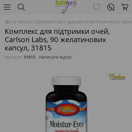
🛒 Каталог
Добавки
Зір і здоров'я очей
Комплекси захис
Комплекс для підтримки очей,
Carlson Labs, 90 желатинових
капсул, 31815
Артикул:
31815
Написати відгук