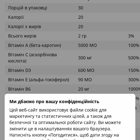
Порцій в упаковці
30
Калорії
20
Калорії з жирів
20
Всього жирів
2 гр
3%
Вітамін А (бета-каротин)
5000 МО
100%
Вітамін С (аскорбінова
300 мг
500%
кислота)
Вітамін D3
600 МО
150%
Вітамін Е (альфа-токоферол)
90 МО
300%
Вітамін В6
20 мг
1000
Біотин (вітамін В7)
300 мкг
100%
Ми дбаємо про вашу конфіденційність
Цинк
7,5 мг
50%
Цей веб-сайт використовує файли cookie для
маркетингу та статистичних цілей, а також для
Концентрований риб'ячий
1 гр
безпечної та оптимальної роботи сайту. Ви можете
жир
змінити це в налаштуваннях вашого браузера.
ЕПК (ейкозапентаєнова
Натисніть кнопку «Погодитися», щоб дати згоду на
300 мг
кислота)