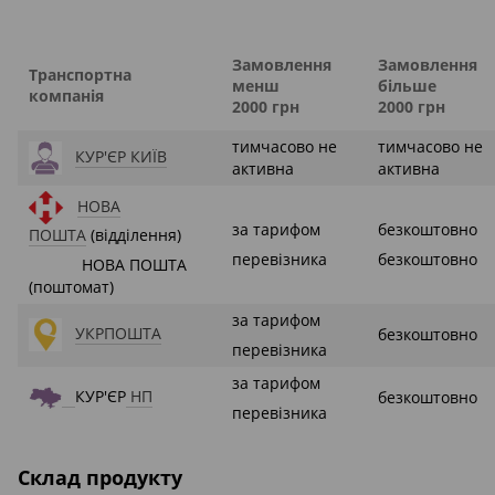
Замовлення
Замовлення
Транспортна
менш
більше
компанія
2000 грн
2000 грн
тимчасово не
тимчасово не
КУР'ЄР КИЇВ
активна
активна
НОВА
за тарифом
безкоштовно
ПОШТА
(відділення)
перевізника
безкоштовно
НОВА ПОШТА
(поштомат)
за тарифом
УКРПОШТА
безкоштовно
перевізника
за тарифом
КУР'ЄР
НП
безкоштовно
перевізника
Склад продукту