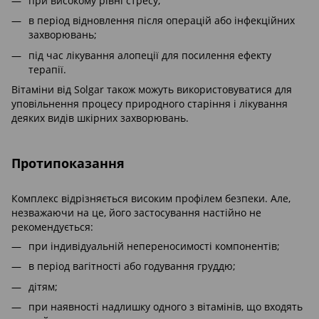
при високому рівні стресу;
в період відновлення після операцій або інфекційних
захворювань;
під час лікування алопеції для посилення ефекту
терапії.
Вітаміни від Solgar також можуть використовуватися для
уповільнення процесу природного старіння і лікування
деяких видів шкірних захворювань.
Протипоказання
Комплекс відрізняється високим профілем безпеки. Але,
незважаючи на це, його застосування настійно не
рекомендується:
при індивідуальній непереносимості компонентів;
в період вагітності або годування груддю;
дітям;
при наявності надлишку одного з вітамінів, що входять