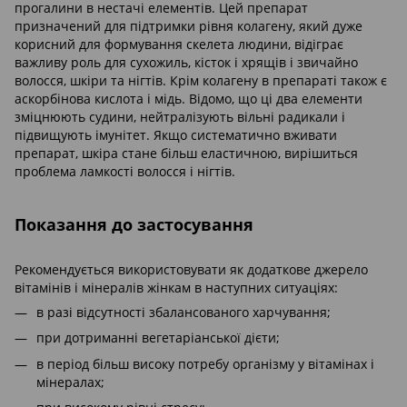
прогалини в нестачі елементів. Цей препарат
призначений для підтримки рівня колагену, який дуже
корисний для формування скелета людини, відіграє
важливу роль для сухожиль, кісток і хрящів і звичайно
волосся, шкіри та нігтів. Крім колагену в препараті також є
аскорбінова кислота і мідь. Відомо, що ці два елементи
зміцнюють судини, нейтралізують вільні радикали і
підвищують імунітет. Якщо систематично вживати
препарат, шкіра стане більш еластичною, вирішиться
проблема ламкості волосся і нігтів.
Показання до застосування
Рекомендується використовувати як додаткове джерело
вітамінів і мінералів жінкам в наступних ситуаціях:
в разі відсутності збалансованого харчування;
при дотриманні вегетаріанської дієти;
в період більш високу потребу організму у вітамінах і
мінералах;