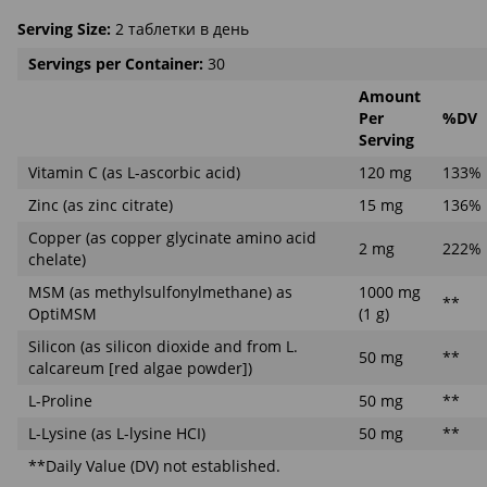
Serving Size:
2 таблетки в день
Servings per Container:
30
Amount
Per
%DV
Serving
Vitamin C (as L-ascorbic acid)
120 mg
133%
Zinc (as zinc citrate)
15 mg
136%
Copper (as copper glycinate amino acid
2 mg
222%
chelate)
MSM (as methylsulfonylmethane) as
1000 mg
**
OptiMSM
(1 g)
Silicon (as silicon dioxide and from L.
50 mg
**
calcareum [red algae powder])
L-Proline
50 mg
**
L-Lysine (as L-lysine HCI)
50 mg
**
**Daily Value (DV) not established.