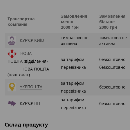
Замовлення
Замовлення
Транспортна
менш
більше
компанія
2000 грн
2000 грн
тимчасово не
тимчасово не
КУР'ЄР КИЇВ
активна
активна
НОВА
за тарифом
безкоштовно
ПОШТА
(відділення)
перевізника
безкоштовно
НОВА ПОШТА
(поштомат)
за тарифом
УКРПОШТА
безкоштовно
перевізника
за тарифом
КУР'ЄР
НП
безкоштовно
перевізника
Склад продукту