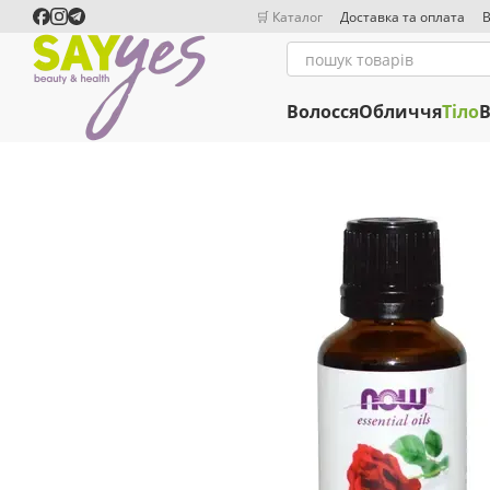
Перейти до основного контенту
🛒 Каталог
Доставка та оплата
В
Волосся
Обличчя
Тіло
В