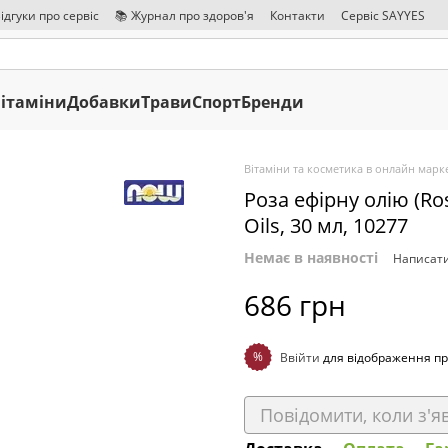
ідгуки про сервіс
📚 Журнал про здоров'я
Контакти
Сервіс SAYYES
ітаміни
Добавки
Трави
Спорт
Бренди
Вітаміни та косметика в онлайн марке
Роза ефірну олію (Ros
Oils, 30 мл, 10277
Немає в наявності
Написати
686 грн
%
Ввійти
для відображення пр
Повідомити, коли з'я