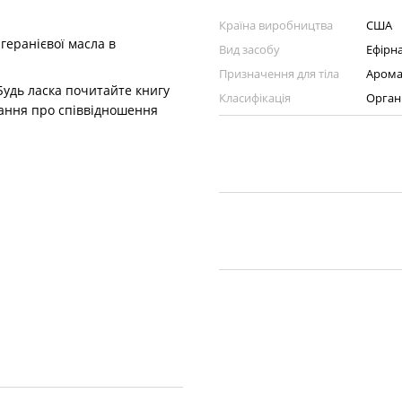
Країна виробництва
США
геранієвої масла в
Вид засобу
Ефірна
Призначення для тіла
Арома
Будь ласка почитайте книгу
Класифікація
Орган
тання про співвідношення