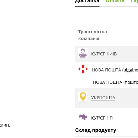
Доставка
Оплата
Га
Транспортна
компанія
КУР'ЄР КИЇВ
НОВА ПОШТА
(відділ
НОВА ПОШТА (поштом
УКРПОШТА
КУР'ЄР
НП
слин.
Склад продукту