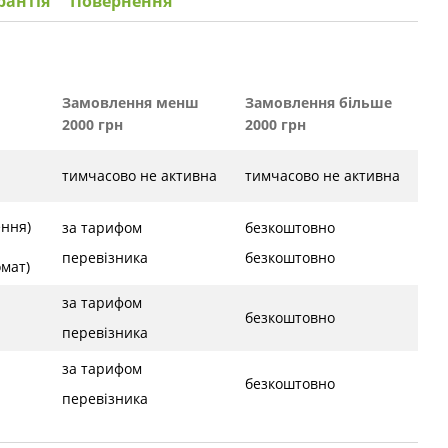
рантія
Повернення
Замовлення менш
Замовлення більше
2000 грн
2000 грн
тимчасово не активна
тимчасово не активна
ення)
за тарифом
безкоштовно
перевізника
безкоштовно
ат)
за тарифом
безкоштовно
перевізника
за тарифом
безкоштовно
перевізника