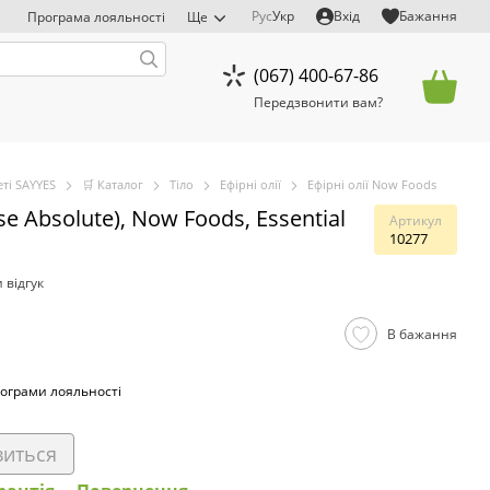
Рус
Укр
Вхід
Бажання
Програма лояльності
Ще
(067) 400-67-86
Передзвонити вам?
ті SAYYES
🛒 Каталог
Тіло
Ефірні олії
Ефірні олії Now Foods
e Absolute), Now Foods, Essential
Артикул
10277
 відгук
В бажання
ограми лояльності
виться