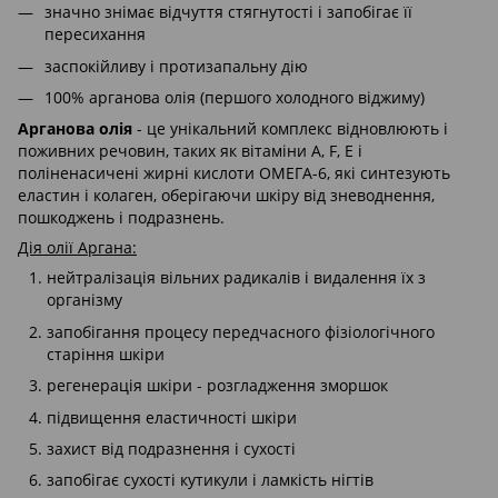
значно знімає відчуття стягнутості і запобігає її
пересихання
заспокійливу і протизапальну дію
100% арганова олія (першого холодного віджиму)
Арганова олія
- це унікальний комплекс відновлюють і
поживних речовин, таких як вітаміни A, F, E і
поліненасичені жирні кислоти ОМЕГА-6, які синтезують
еластин і колаген, оберігаючи шкіру від зневоднення,
пошкоджень і подразнень.
Дія олії Аргана:
нейтралізація вільних радикалів і видалення їх з
організму
запобігання процесу передчасного фізіологічного
старіння шкіри
регенерація шкіри - розгладження зморшок
підвищення еластичності шкіри
захист від подразнення і сухості
запобігає сухості кутикули і ламкість нігтів