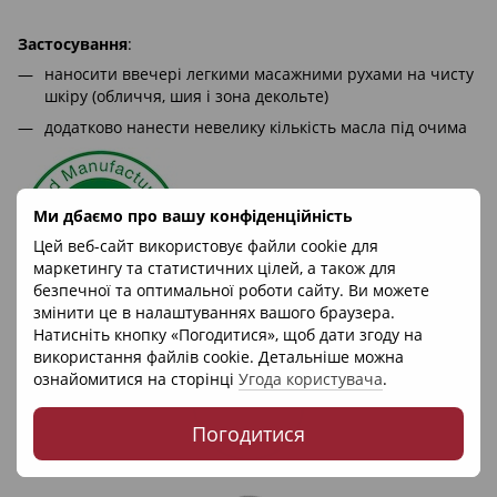
Застосування
:
наносити ввечері легкими масажними рухами на чисту
шкіру (обличчя, шия і зона декольте)
додатково нанести невелику кількість масла під очима
Ми дбаємо про вашу конфіденційність
Цей веб-сайт використовує файли cookie для
маркетингу та статистичних цілей, а також для
безпечної та оптимальної роботи сайту. Ви можете
змінити це в налаштуваннях вашого браузера.
Натисніть кнопку «Погодитися», щоб дати згоду на
використання файлів cookie. Детальніше можна
ознайомитися на сторінці
Угода користувача
.
Погодитися