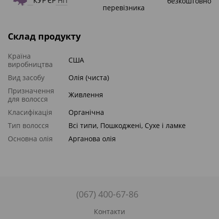
КУР'ЄР
НП
безкоштовно
перевізника
Склад продукту
Країна
США
виробництва
Вид засобу
Олія (чиста)
Призначення
Живлення
для волосся
Класифікація
Органічна
Тип волосся
Всі типи, Пошкоджені, Сухе і ламке
Основна олія
Арганова олія
(067) 400-67-86
Контакти