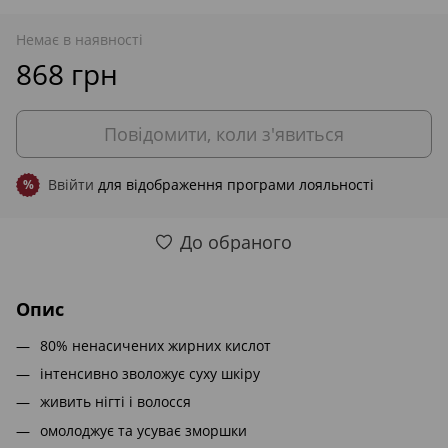
Немає в наявності
868 грн
Повідомити, коли з'явиться
Ввійти
для відображення програми лояльності
%
До обраного
Опис
80% ненасичених жирних кислот
інтенсивно зволожує суху шкіру
живить нігті і волосся
омолоджує та усуває зморшки