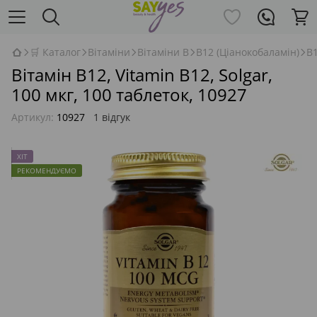
🛒 Каталог
Вітаміни
Вітаміни В
B12 (Ціанокобаламін)
B1
Вітамін В12, Vitamin B12, Solgar,
100 мкг, 100 таблеток, 10927
Артикул:
10927
1 відгук
ХІТ
РЕКОМЕНДУЄМО