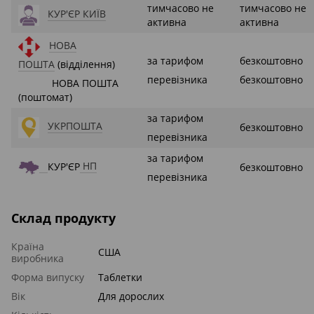
тимчасово не
тимчасово не
КУР'ЄР КИЇВ
активна
активна
НОВА
за тарифом
безкоштовно
ПОШТА
(відділення)
перевізника
безкоштовно
НОВА ПОШТА
(поштомат)
за тарифом
УКРПОШТА
безкоштовно
перевізника
за тарифом
КУР'ЄР
НП
безкоштовно
перевізника
Склад продукту
Країна
США
виробника
Форма випуску
Таблетки
Вік
Для дорослих