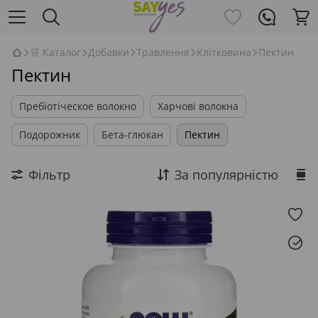
🛒 Каталог
Добавки
Травлення
Клітковина
Пектин
Пектин
Пребіотіческое волокно
Харчові волокна
Подорожник
Бета-глюкан
Пектин
Фільтр
За популярністю