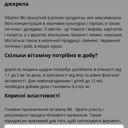
джерела
Vitamin B6 присутній в різних продуктах, але максимальна
його концентрація в зернових культурах і горіхах, а також
печінки і дріжджах. З овочів - це томати і морква, картопля
і капуста, а з фруктів: апельсини, банани і лимон, черешня.
Міститься також в молочній продукції, свинині, тваринної
печінки і рибі, в яйцях курки.
Скільки вітаміну потрібно в добу?
Доросла людина щодня потребує pyridoxine в кількості від
1,1 до 5 мг за день, в залежності від віку та рівня фізичної
активності. Для новонароджених і дітей до 12 міс.
необхідна добова доза становить 0,3-0,6 мг.
Корисні властивості
Головне призначення вітаміну В6 - брати участь і
регулювати процеси білкового засвоєння. Також
піридоксин важливий для того, щоб синтезувати фермент,
який відповідає за процес переробки таких речовин, як