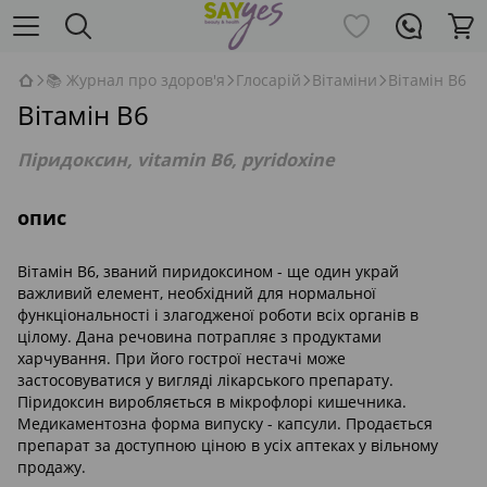
📚 Журнал про здоров'я
Глосарій
Вітаміни
Вітамін B6
Вітамін B6
Піридоксин, vitamin B6, pyridoxine
опис
Вітамін В6, званий пиридоксином - ще один украй
важливий елемент, необхідний для нормальної
функціональності і злагодженої роботи всіх органів в
цілому. Дана речовина потрапляє з продуктами
харчування. При його гострої нестачі може
застосовуватися у вигляді лікарського препарату.
Піридоксин виробляється в мікрофлорі кишечника.
Медикаментозна форма випуску - капсули. Продається
препарат за доступною ціною в усіх аптеках у вільному
продажу.