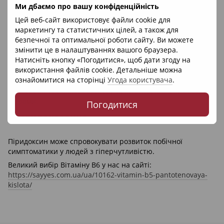
Ми дбаємо про вашу конфіденційність
амінокислоти.
Цей веб-сайт використовує файли cookie для
Дуже корисний і вкрай необхідний він для нормального
маркетингу та статистичних цілей, а також для
стану та активізації росту волосся, тому його часто додають
безпечної та оптимальної роботи сайту. Ви можете
в косметичні препарати та Догляду кошти за волоссям.
змінити це в налаштуваннях вашого браузера.
Історія
Натисніть кнопку «Погодитися», щоб дати згоду на
використання файлів cookie. Детальніше можна
ознайомитися на сторінці
Угода користувача
.
Вітамін В6 був відкритий фахівцями в 1926 році під час
проведення декількох експериментів, поставлених над
щурами.
Погодитися
Протипоказання
Піридоксин може спровокувати розвиток побічної
симптоматики у людей з гіперчутливістю.
Великий вибір Вітаміну B6 у нас на сайті:
https://sayyes.com.ua/ua/10162-vitamin-b5-pantotenovaya-
kislota/