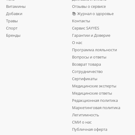
Витамины
Отзывы о сервисе
имы – выступают в роли природных антибиотиков;
Добавки
📚 Журнал о здоровье
 белок кровяной плазмы;
Травы
Контакты
подобные белки и пептиды, важные для поддержания общей жи
Спорт
Сервис SAYYES
Бренды
Гарантии и Доверие
О нас
Программа лояльности
Вопросы и ответы
Возврат товара
Сотрудничество
Сертификаты
Медицинские эксперты
Медицинские ответы
Редакционная политика
Маркетинговая политика
оставе молозива нутриенты обеспечивают восстанавливающие
Легитимность
ть колострум в виде пищевой добавки в следующих ситуациях:
СМИ о нас
зм из-за длительной болезни;
Публичная оферта