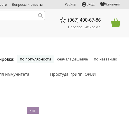
Рус
Укр
Вход
Желания
ости
Вопросы и ответы
тказ от ответственности
(067) 400-67-86
Перезвонить вам?
ировка:
по популярности
сначала дешевле
по названию
ля иммунитета
Простуда, грипп, ОРВИ
ХИТ