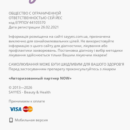
интерферон и лизоц
ОБЩЕСТВО С ОГРАНИЧЕННОЙ
альбумин – главный
ОТВЕТСТВЕННОСТЬЮ СЕЙ ЙЕС
код ЕГРПОУ 44105570
цитокины – гормоно
Дата регистрации 26.02.2021
18 аминокислот;
Інформація розміщена на сайті sayyes.com.ua, призначена
виключно для ознайомлювальних цілей. Не використовуйте
витамин С
;
інформацію з цього сайту для діагностики, лікування або
профілактики захворювань. Постановка діагнозу і вибір методики
витамин A;
лікування здійснюється тільки Вашим лікуючим лікарем!
витамин D;
САМОЛІКУВАННЯ МОЖЕ БУТИ ШКІДЛИВИМ ДЛЯ ВАШОГО ЗДОРОВ'Я
Перед застосуванням препарату проконсультуйтесь з лікарем
витамин Е;
магний;
«Авторизованный партнер NOW»
кальций
;
© 2013—2026
SAYYES - Beauty & Health
фосфор.
Принимаем к оплате
Все перечисленные в с
Рекомендуется принима
Мобильная версия
ослабленный органи