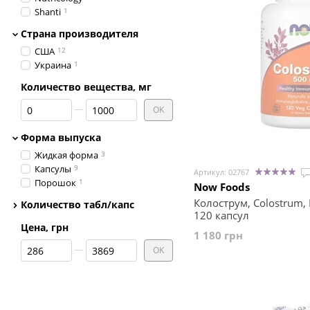
Shanti
1
Страна производителя
США
12
Украина
1
Количество вещества, мг
От Количество вещества, мг
До Количество вещества, мг
OK
Форма выпуска
Жидкая форма
3
Капсулы
9
Артикул: 02767
Порошок
1
Now Foods
Колострум, Colostrum, 
Количество табл/капс
120 капсул
Цена, грн
1 180 грн
От Цена, грн
До Цена, грн
OK