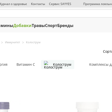
Журнал о здоровье
Контакты
Сервис SAYYES
Программа лояльн
СМИ о нас
Публичная оферта
Политика конфиденциальности
О
амины
Добавки
Травы
Спорт
Бренды
Иммунитет
Колострум
Сорт
ргия
Витамин С
Колострум
Комплексы д