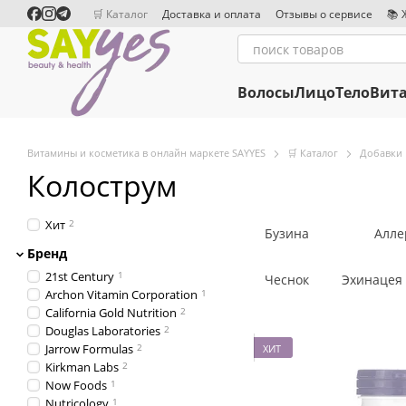
Перейти к основному контенту
🛒 Каталог
Доставка и оплата
Отзывы о сервисе
📚 
Сотрудничество
Редакционная политика
Волосы
Лицо
Тело
Вит
Витамины и косметика в онлайн маркете SAYYES
🛒 Каталог
Добавки
Колострум
Хит
2
Бузина
Алле
Бренд
21st Century
1
Чеснок
Эхинацея
Archon Vitamin Corporation
1
California Gold Nutrition
2
Douglas Laboratories
2
Jarrow Formulas
2
ХИТ
Kirkman Labs
2
Now Foods
1
Nutricology
1