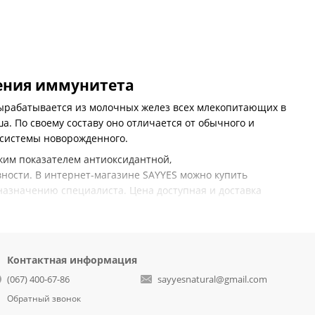
ления иммунитета
вырабатывается из молочных желез всех млекопитающих в
. По своему составу оно отличается от обычного и
 системы новорожденного.
им показателем антиоксидантной,
ности. В интернет-магазине SAYYES можно купить
назначению специалиста. Цена доступная и доставка
 что и обусловливает его ценность и положительное
Контактная информация
(067) 400-67-86
sayyesnatural@gmail.com
Обратный звонок
 лимфоцитов и плазмоцитов;