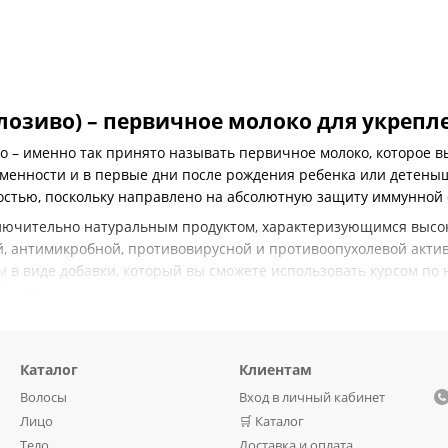
ratories, 3 ун (180
лозиво) – первичное молоко для укреп
во – именно так принято называть первичное молоко, которое 
менности и в первые дни после рождения ребенка или детеныша
остью, поскольку направлено на абсолютную защиту иммунной
лючительно натуральным продуктом, характеризующимся высок
, антимикробной, противовирусной и противоопухолевой актив
м
в виде добавки, который вы сможете использовать курсом по 
у и Украине.
мендации к применению
исутствует множество иммуномодуляторов и иммунопротекторов,
Каталог
Клиентам
ю систему организма и работу всех органов.
Волосы
Вход в личный кабинет
ие важные микроэлементы и вещества:
Лицо
🛒 Каталог
белковая группа кровяной плазмы, которая вырабатывается из
Тело
Доставка и оплата