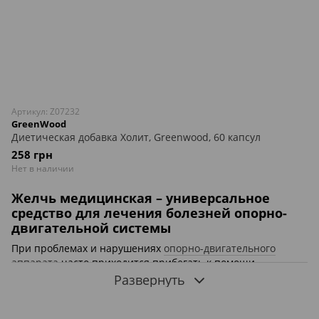
Артикул: Z07232
GreenWood
Диетическая добавка Холит, Greenwood, 60 капсул
258 грн
Нет в наличии
Желчь медицинская – универсальное
средство для лечения болезней опорно-
двигательной системы
При проблемах и нарушениях
опорно-двигательного
аппарата
часто приходится прибегать к помощи
синтетических и натуральных средств. Одним из таких
Развернуть
эффективных и действенных добавок является
медицинская желчь. Благодаря ее целебным свойствам