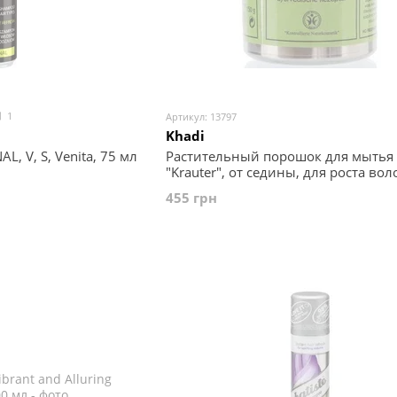
1
Артикул: 13797
Khadi
, V, S, Venita, 75 мл
Растительный порошок для мытья
"Krauter", от седины, для роста вол
блеска и объёма, Khadi, 150 г
455 грн