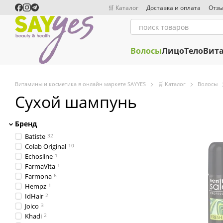
Перейти к основному контенту
🛒 Каталог
Доставка и оплата
Отзы
Волосы
Лицо
Тело
Вит
Витамины и косметика в онлайн маркете SAYYES
🛒 Каталог
Волосы
Сухой шампунь
Бренд
Batiste
32
Colab Original
10
Echosline
1
FarmaVita
1
Farmona
6
Hempz
1
IdHair
2
Joico
3
Khadi
2