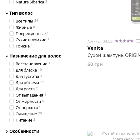
Natura Siberica
2
Provoke
1
Тип волос
Revlon Professional
3
Venita
3
Все типы
34
Жирные
8
Поврежденные
1
Сухие и ломкие
1
Артикул: 34222
Тонкие
1
Venita
Сухой шампунь ORIGINAL
Назначение для волос
Восстановление
1
60 грн
Для блеска
10
Для густоты
3
Для объема
21
Для роста
2
От выпадения
1
От жирности
5
От перхоти
1
Очищение
29
Питание
2
Против желтизны
1
Особенности
Тонизирование
2
Увлажнение
2