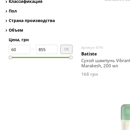
Классификация
Успокоение
1
Пол
Страна производства
Объем
Цена, грн
От Цена, грн
До Цена, грн
Артикул: 6774
OK
Batiste
Сухой шампунь Vibrant 
Marakesh, 200 мл
168 грн