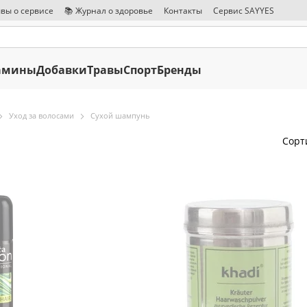
вы о сервисе
📚 Журнал о здоровье
Контакты
Сервис SAYYES
амины
Добавки
Травы
Спорт
Бренды
Уход за волосами
Сухой шампунь
Сорт