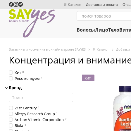
Перейти к основному контенту
🛒 Каталог
Доставка и оплата
Отзы
Волосы
Лицо
Тело
Вит
Витамины и косметика в онлайн маркете SAYYES
🛒 Каталог
Добавки
Концентрация и внимани
Хит
8
Рекомендуем
1
ХИТ
Бренд
21st Century
1
Allergy Research Group
1
Archon Vitamin Corporation
2
Biola
3
1