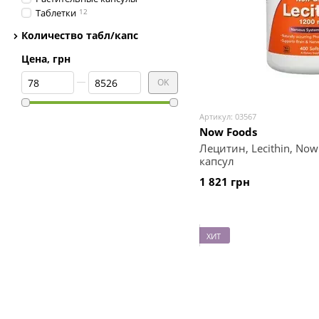
Виола
1
Таблетки
12
Элит-Фарм
1
Количество табл/капс
Цена, грн
От Цена, грн
До Цена, грн
OK
Артикул: 03567
Now Foods
Лецитин, Lecithin, Now
капсул
1 821 грн
ХИТ