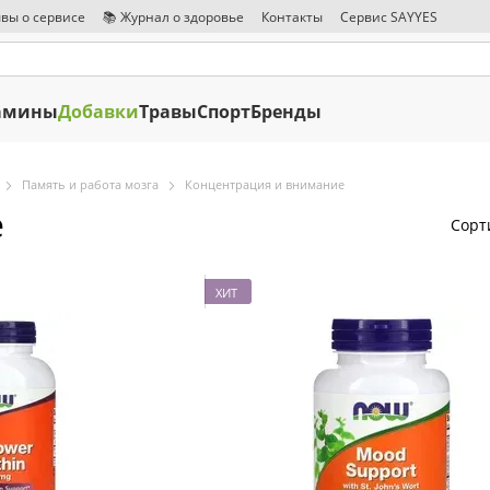
вы о сервисе
📚 Журнал о здоровье
Контакты
Сервис SAYYES
амины
Добавки
Травы
Спорт
Бренды
Память и работа мозга
Концентрация и внимание
е
Сорт
ХИТ