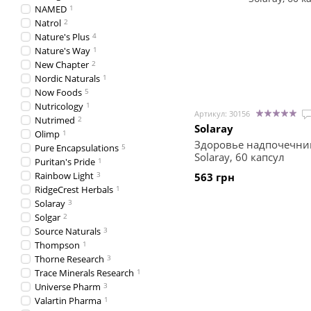
NAMED
1
Natrol
2
Nature's Plus
4
Nature's Way
1
New Chapter
2
Nordic Naturals
1
Now Foods
5
Nutricology
1
Артикул: 30156
Nutrimed
2
Solaray
Olimp
1
Здоровье надпочечнико
Pure Encapsulations
5
Solaray, 60 капсул
Puritan's Pride
1
Rainbow Light
3
563 грн
RidgeCrest Herbals
1
Solaray
3
Solgar
2
Source Naturals
3
Thompson
1
Thorne Research
3
Trace Minerals Research
1
Universe Pharm
3
Valartin Pharma
1