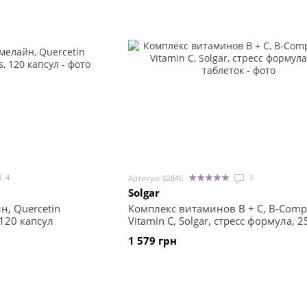
4
3
Артикул: 02846
Solgar
, Quercetin
Комплекс витаминов В + С, B-Compl
 120 капсул
Vitamin C, Solgar, стресс формула, 2
таблеток
1 579 грн