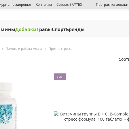
Журнал о здоровье
Контакты
Сервис SAYYES
Программа лояльн
СМИ о нас
Публичная оферта
Политика конфиденциальности
О
амины
Добавки
Травы
Спорт
Бренды
Память и работа мозга
Против стресса
Сорт
ХИТ