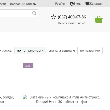
Рус
Укр
Вход
Желания
ости
Вопросы и ответы
тказ от ответственности
(067) 400-67-86
Перезвонить вам?
ировка:
по популярности
сначала дешевле
по названию
ХИТ