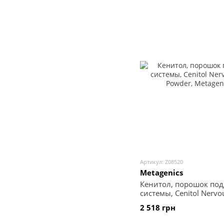
Артикул: Z08520
Metagenics
Кенитол, порошок по
системы, Cenitol Nervo
Powder, Metagenics, 22
2 518 грн