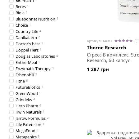
BB Pharm
Beres
1
Biola
5
Bluebonnet Nutrition
1
Choice
1
Country Life
4
Danikafarm
2
Артикул: 14683
Doctor's best
1
Thorne Research
Doppel Herz
1
Стресс В комплекс, Str
Douglas Laboratories
4
Research, 60 капсул
EntherMeal
1
Enzymatic Therapy
5
1 287 грн
Erbenobili
2
Fitne
6
FutureBiotics
1
GreenWood
1
Grindeks
4
Herb Pharm
6
Irwin Naturals
1
Jarrow Formulas
2
Life Extension
1
MegaFood
3
Metagenics
5