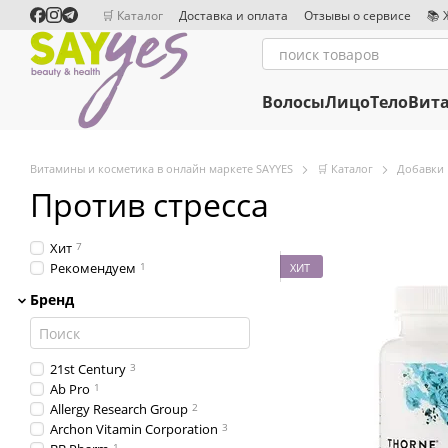
Перейти к основному контенту
🛒 Каталог
Доставка и оплата
Отзывы о сервисе
📚 
Сотрудничество
Редакционная политика
Волосы
Лицо
Тело
Вит
Витамины и косметика в онлайн маркете SAYYES
🛒 Каталог
Добавки
Против стресса
Хит
7
Рекомендуем
1
ХИТ
Бренд
21st Century
3
Ab Pro
1
Allergy Research Group
2
Archon Vitamin Corporation
3
1