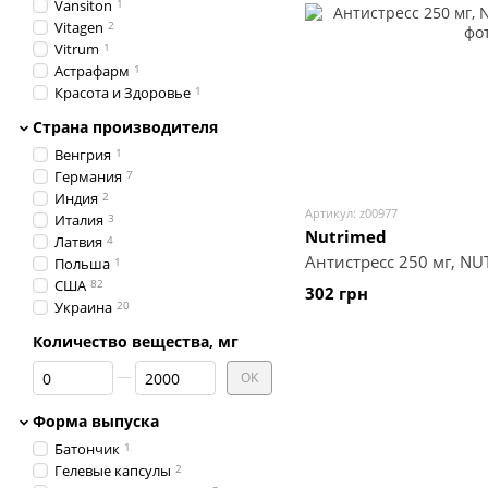
Vansiton
1
Vitagen
2
Vitrum
1
Астрафарм
1
Красота и Здоровье
1
Страна производителя
Венгрия
1
Германия
7
Индия
2
Артикул: z00977
Италия
3
Nutrimed
Латвия
4
Антистресс 250 мг, NU
Польша
1
США
82
302 грн
Украина
20
Количество вещества, мг
От Количество вещества, мг
До Количество вещества, мг
OK
Форма выпуска
Батончик
1
Гелевые капсулы
2