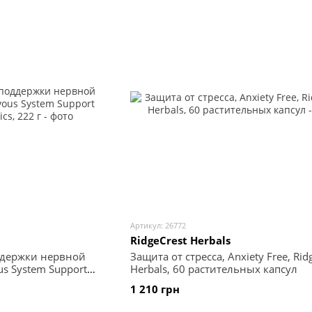
Артикул: 26772
RidgeCrest Herbals
ддержки нервной
Защита от стресса, Anxiety Freе, Rid
us System Support
Herbals, 60 растительных капсул
2 г
1 210 грн