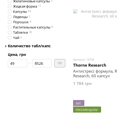
Желатиновые капсулы
3
Жидкая форма
11
Капсулы
50
Леденцы
2
Порошок
4
Растительные капсулы
8
Таблетки
36
Чай
2
Количество табл/капс
Цена, грн
Артикул: 14734
От Цена, грн
До Цена, грн
OK
Thorne Research
Антистресс формула, Re
Research, 60 капсул
1 784 грн
ХИТ
РЕКОМЕНДУЕМ