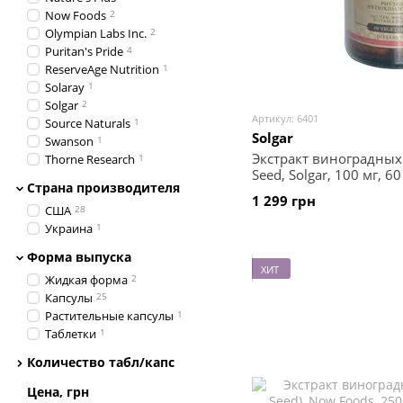
Now Foods
2
Olympian Labs Inc.
2
Puritan's Pride
4
ReserveAge Nutrition
1
Solaray
1
Solgar
2
Артикул: 6401
Source Naturals
1
Solgar
Swanson
1
Экстракт виноградных 
Thorne Research
1
Seed, Solgar, 100 мг, 6
Страна производителя
1 299 грн
США
28
Украина
1
Форма выпуска
ХИТ
Жидкая форма
2
Капсулы
25
Растительные капсулы
1
Таблетки
1
Количество табл/капс
Цена, грн