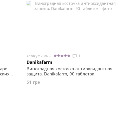
1
Артикул: Z08655
Danikafarm
rape
Виноградная косточка-антиоксидантная
нских
защита, Danikafarm, 90 таблеток
51 грн