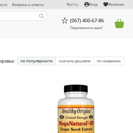
Рус
Укр
Вход
Желания
ости
Вопросы и ответы
тказ от ответственности
(067) 400-67-86
Перезвонить вам?
ировка:
по популярности
сначала дешевле
по названию