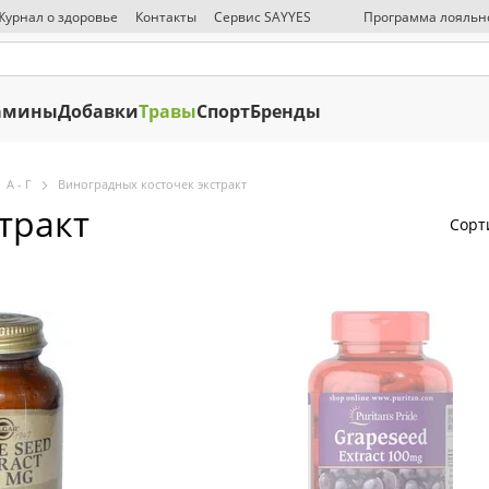
Журнал о здоровье
Контакты
Сервис SAYYES
Программа лояльн
СМИ о нас
Публичная оферта
Политика конфиденциальности
О
амины
Добавки
Травы
Спорт
Бренды
А - Г
Виноградных косточек экстракт
тракт
Сорт