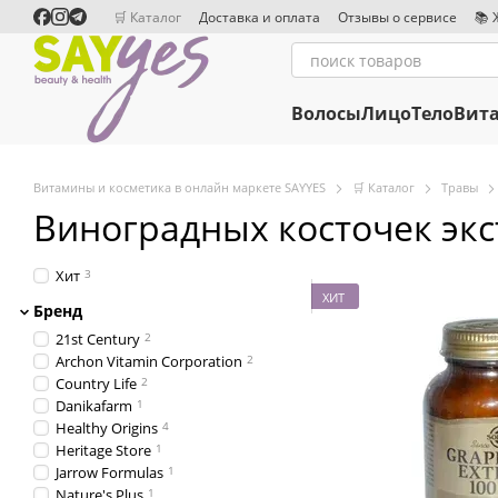
Перейти к основному контенту
🛒 Каталог
Доставка и оплата
Отзывы о сервисе
📚 
Сотрудничество
Редакционная политика
Волосы
Лицо
Тело
Вит
Витамины и косметика в онлайн маркете SAYYES
🛒 Каталог
Травы
Виноградных косточек экс
Хит
3
ХИТ
Бренд
21st Century
2
Archon Vitamin Corporation
2
Country Life
2
Danikafarm
1
Healthy Origins
4
Heritage Store
1
Jarrow Formulas
1
Nature's Plus
1