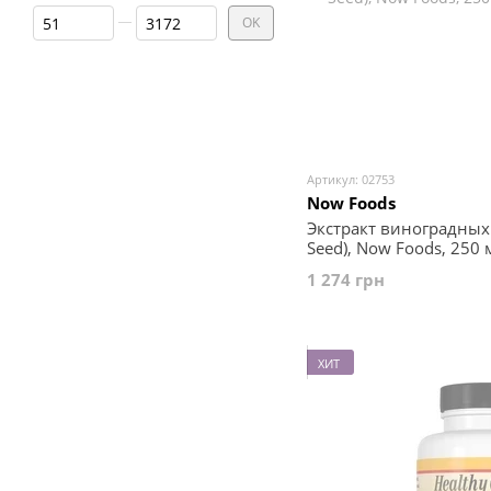
От Цена, грн
До Цена, грн
OK
Артикул: 02753
Now Foods
Экстракт виноградных 
Seed), Now Foods, 250 
1 274 грн
ХИТ